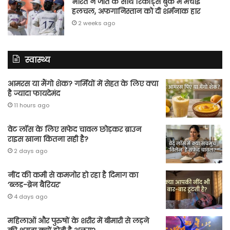
भारत ने जीत के साथ रिकॉर्ड्स बुक में मचाई
हलचल, अफगानिस्तान को दी शर्मनाक हार
2 weeks ago
स्वास्थ्य
आमरस या मैंगो शेक? गर्मियों में सेहत के लिए क्या
है ज्यादा फायदेमंद
11 hours ago
वेट लॉस के लिए सफेद चावल छोड़कर ब्राउन
राइस खाना कितना सही है?
2 days ago
नींद की कमी से कमजोर हो रहा है दिमाग का
‘ब्लड-ब्रेन बैरियर’
4 days ago
महिलाओं और पुरुषों के शरीर में बीमारी से लड़ने