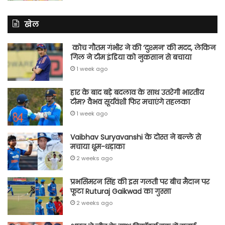
खेल
कोच गौतम गंभीर ने की ‘दुश्मन’ की मदद, लेकिन
गिल ने टीम इंडिया को नुकसान से बचाया
1 week ago
हार के बाद बड़े बदलाव के साथ उतरेगी भारतीय
टीम? वैभव सूर्यवंशी फिर मचाएंगे तहलका
1 week ago
Vaibhav Suryavanshi के दोस्त ने बल्ले से
मचाया धूम-धड़ाका
2 weeks ago
प्रभसिमरन सिंह की इस गलती पर बीच मैदान पर
फूटा Ruturaj Gaikwad का गुस्सा
2 weeks ago