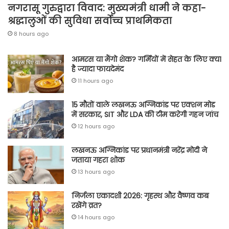
नगरासू गुरुद्वारा विवाद: मुख्यमंत्री धामी ने कहा-
श्रद्धालुओं की सुविधा सर्वोच्च प्राथमिकता
8 hours ago
आमरस या मैंगो शेक? गर्मियों में सेहत के लिए क्या
है ज्यादा फायदेमंद
11 hours ago
15 मौतों वाले लखनऊ अग्निकांड पर एक्शन मोड
में सरकार, SIT और LDA की टीम करेगी गहन जांच
12 hours ago
लखनऊ अग्निकांड पर प्रधानमंत्री नरेंद्र मोदी ने
जताया गहरा शोक
13 hours ago
निर्जला एकादशी 2026: गृहस्थ और वैष्णव कब
रखेंगे व्रत?
14 hours ago