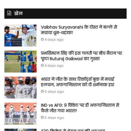
खेल
Vaibhav Suryavanshi के दोस्त ने बल्ले से
मचाया धूम-धड़ाका
4 days ago
प्रभसिमरन सिंह की इस गलती पर बीच मैदान पर
फूटा Ruturaj Gaikwad का गुस्सा
4 days ago
भारत ने जीत के साथ रिकॉर्ड्स बुक में मचाई
हलचल, अफगानिस्तान को दी शर्मनाक हार
6 days ago
IND vs AFG: 9 विकेट पर ही अफगानिस्तान से
कैसे जीत गया भारत?
6 days ago