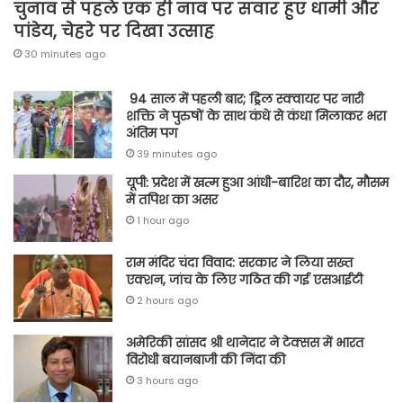
चुनाव से पहले एक ही नाव पर सवार हुए धामी और
पांडेय, चेहरे पर दिखा उत्साह
30 minutes ago
94 साल में पहली बार; ड्रिल स्क्वायर पर नारी
शक्ति ने पुरुषों के साथ कंधे से कंधा मिलाकर भरा
अंतिम पग
39 minutes ago
यूपी: प्रदेश में खत्म हुआ आंधी-बारिश का दौर, मौसम
में तपिश का असर
1 hour ago
राम मंदिर चंदा विवाद: सरकार ने लिया सख्त
एक्शन, जांच के लिए गठित की गई एसआईटी
2 hours ago
अमेरिकी सांसद श्री थानेदार ने टेक्सस में भारत
विरोधी बयानबाजी की निंदा की
3 hours ago