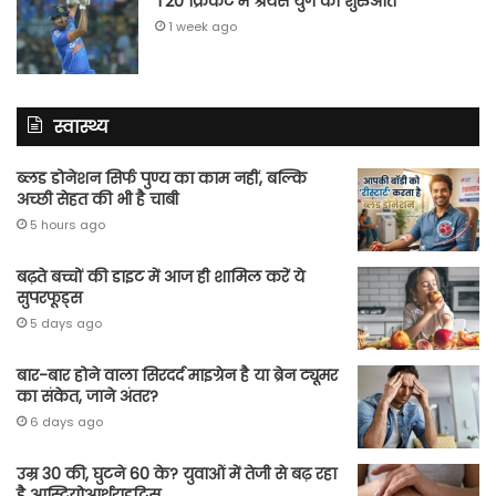
T20 क्रिकेट में श्रेयस युग की शुरुआत
1 week ago
स्वास्थ्य
ब्लड डोनेशन सिर्फ पुण्य का काम नहीं, बल्कि
अच्छी सेहत की भी है चाबी
5 hours ago
बढ़ते बच्चों की डाइट में आज ही शामिल करें ये
सुपरफूड्स
5 days ago
बार-बार होने वाला सिरदर्द माइग्रेन है या ब्रेन ट्यूमर
का संकेत, जाने अंतर?
6 days ago
उम्र 30 की, घुटने 60 के? युवाओं में तेजी से बढ़ रहा
है आस्टियोआर्थराइटिस