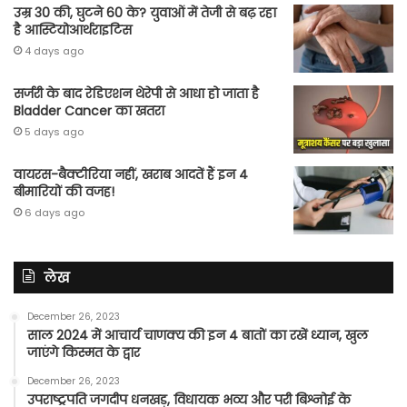
उम्र 30 की, घुटने 60 के? युवाओं में तेजी से बढ़ रहा
है आस्टियोआर्थराइटिस
4 days ago
सर्जरी के बाद रेडिएशन थेरेपी से आधा हो जाता है
Bladder Cancer का खतरा
5 days ago
वायरस-बैक्टीरिया नहीं, खराब आदतें हैं इन 4
बीमारियों की वजह!
6 days ago
लेख
December 26, 2023
साल 2024 में आचार्य चाणक्य की इन 4 बातों का रखें ध्यान, खुल
जाएंगे किस्मत के द्वार
December 26, 2023
उपराष्ट्रपति जगदीप धनखड़, विधायक भव्य और परी बिश्नोई के