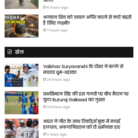
अलर्ट
6 hours ago
भगवान शिव को चावल अर्पित करने से क्यों बढ़ती
है स्थिर लक्ष्मी?
7 hours ago
खेल
Vaibhav Suryavanshi के दोस्त ने बल्ले से
मचाया धूम-धड़ाका
24 hours ago
प्रभसिमरन सिंह की इस गलती पर बीच मैदान पर
फूटा Ruturaj Gaikwad का गुस्सा
24 hours ago
भारत ने जीत के साथ रिकॉर्ड्स बुक में मचाई
हलचल, अफगानिस्तान को दी शर्मनाक हार
3 days ago