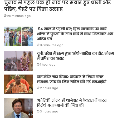
चुनाव से पहले एक ही नाव पर सवार हुए धामी और
पांडेय, चेहरे पर दिखा उत्साह
28 minutes ago
94 साल में पहली बार; ड्रिल स्क्वायर पर नारी
शक्ति ने पुरुषों के साथ कंधे से कंधा मिलाकर भरा
अंतिम पग
37 minutes ago
यूपी: प्रदेश में खत्म हुआ आंधी-बारिश का दौर, मौसम
में तपिश का असर
1 hour ago
राम मंदिर चंदा विवाद: सरकार ने लिया सख्त
एक्शन, जांच के लिए गठित की गई एसआईटी
2 hours ago
अमेरिकी सांसद श्री थानेदार ने टेक्सस में भारत
विरोधी बयानबाजी की निंदा की
3 hours ago