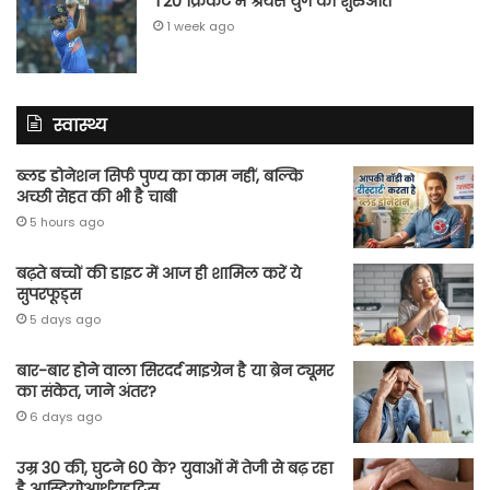
T20 क्रिकेट में श्रेयस युग की शुरुआत
1 week ago
स्वास्थ्य
ब्लड डोनेशन सिर्फ पुण्य का काम नहीं, बल्कि
अच्छी सेहत की भी है चाबी
5 hours ago
बढ़ते बच्चों की डाइट में आज ही शामिल करें ये
सुपरफूड्स
5 days ago
बार-बार होने वाला सिरदर्द माइग्रेन है या ब्रेन ट्यूमर
का संकेत, जाने अंतर?
6 days ago
उम्र 30 की, घुटने 60 के? युवाओं में तेजी से बढ़ रहा
है आस्टियोआर्थराइटिस