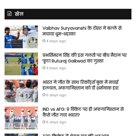
खेल
Vaibhav Suryavanshi के दोस्त ने बल्ले से
मचाया धूम-धड़ाका
4 days ago
प्रभसिमरन सिंह की इस गलती पर बीच मैदान पर
फूटा Ruturaj Gaikwad का गुस्सा
4 days ago
भारत ने जीत के साथ रिकॉर्ड्स बुक में मचाई
हलचल, अफगानिस्तान को दी शर्मनाक हार
6 days ago
IND vs AFG: 9 विकेट पर ही अफगानिस्तान से
कैसे जीत गया भारत?
6 days ago