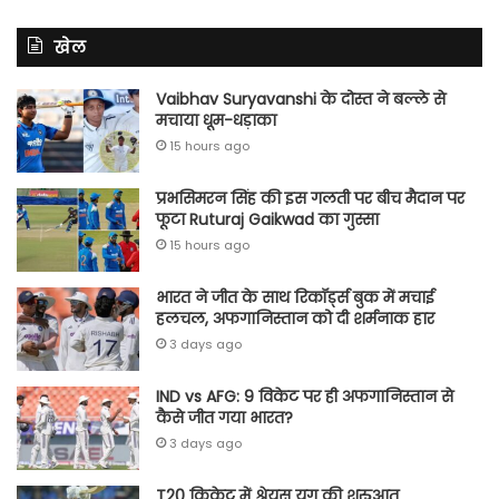
खेल
Vaibhav Suryavanshi के दोस्त ने बल्ले से
मचाया धूम-धड़ाका
15 hours ago
प्रभसिमरन सिंह की इस गलती पर बीच मैदान पर
फूटा Ruturaj Gaikwad का गुस्सा
15 hours ago
भारत ने जीत के साथ रिकॉर्ड्स बुक में मचाई
हलचल, अफगानिस्तान को दी शर्मनाक हार
3 days ago
IND vs AFG: 9 विकेट पर ही अफगानिस्तान से
कैसे जीत गया भारत?
3 days ago
T20 क्रिकेट में श्रेयस युग की शुरुआत