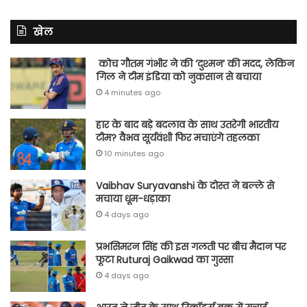
खेल
कोच गौतम गंभीर ने की ‘दुश्मन’ की मदद, लेकिन
गिल ने टीम इंडिया को नुकसान से बचाया
4 minutes ago
हार के बाद बड़े बदलाव के साथ उतरेगी भारतीय
टीम? वैभव सूर्यवंशी फिर मचाएंगे तहलका
10 minutes ago
Vaibhav Suryavanshi के दोस्त ने बल्ले से
मचाया धूम-धड़ाका
4 days ago
प्रभसिमरन सिंह की इस गलती पर बीच मैदान पर
फूटा Ruturaj Gaikwad का गुस्सा
4 days ago