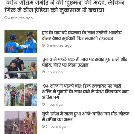
कोच गौतम गंभीर ने की ‘दुश्मन’ की मदद, लेकिन
गिल ने टीम इंडिया को नुकसान से बचाया
4 minutes ago
हार के बाद बड़े बदलाव के साथ उतरेगी भारतीय
टीम? वैभव सूर्यवंशी फिर मचाएंगे तहलका
10 minutes ago
चुनाव से पहले एक ही नाव पर सवार हुए धामी और
पांडेय, चेहरे पर दिखा उत्साह
1 hour ago
94 साल में पहली बार; ड्रिल स्क्वायर पर नारी
शक्ति ने पुरुषों के साथ कंधे से कंधा मिलाकर भरा
अंतिम पग
1 hour ago
यूपी: प्रदेश में खत्म हुआ आंधी-बारिश का दौर, मौसम
में तपिश का असर
2 hours ago