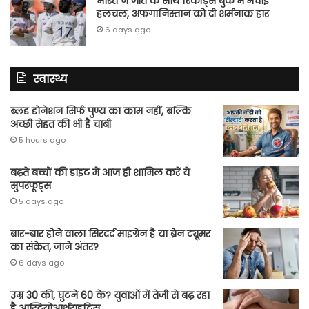
भारत ने जीत के साथ रिकॉर्ड्स बुक में मचाई
हलचल, अफगानिस्तान को दी शर्मनाक हार
6 days ago
स्वास्थ्य
ब्लड डोनेशन सिर्फ पुण्य का काम नहीं, बल्कि
अच्छी सेहत की भी है चाबी
5 hours ago
बढ़ते बच्चों की डाइट में आज ही शामिल करें ये
सुपरफूड्स
5 days ago
बार-बार होने वाला सिरदर्द माइग्रेन है या ब्रेन ट्यूमर
का संकेत, जाने अंतर?
6 days ago
उम्र 30 की, घुटने 60 के? युवाओं में तेजी से बढ़ रहा
है आस्टियोआर्थराइटिस