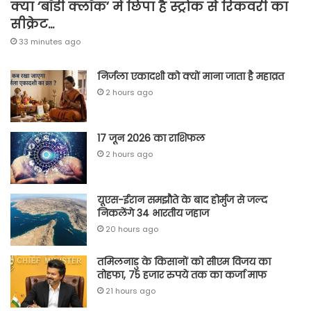
क्या ‘बॉडी क्लॉक’ में छिपा है स्ट्रोक से रिकवरी का
सीक्रेट…
33 minutes ago
निर्जला एकादशी को क्यों माना जाता है महाव्रत
2 hours ago
17 जून 2026 का राशिफल
2 hours ago
यूएस-ईरान समझौते के बाद होर्मुज से जल्द
निकलेंगे 34 भारतीय जहाज
20 hours ago
तमिलनाडु के किसानों को सीएम विजय का
तोहफा, 75 हजार रुपये तक का कर्जा माफ
21 hours ago