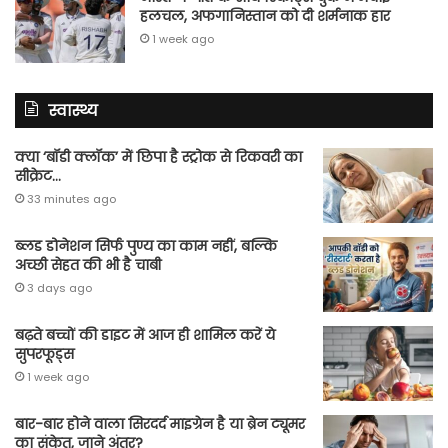
हलचल, अफगानिस्तान को दी शर्मनाक हार
1 week ago
स्वास्थ्य
क्या ‘बॉडी क्लॉक’ में छिपा है स्ट्रोक से रिकवरी का
सीक्रेट…
33 minutes ago
ब्लड डोनेशन सिर्फ पुण्य का काम नहीं, बल्कि
अच्छी सेहत की भी है चाबी
3 days ago
बढ़ते बच्चों की डाइट में आज ही शामिल करें ये
सुपरफूड्स
1 week ago
बार-बार होने वाला सिरदर्द माइग्रेन है या ब्रेन ट्यूमर
का संकेत, जाने अंतर?