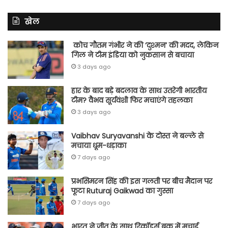
खेल
कोच गौतम गंभीर ने की ‘दुश्मन’ की मदद, लेकिन
गिल ने टीम इंडिया को नुकसान से बचाया
3 days ago
हार के बाद बड़े बदलाव के साथ उतरेगी भारतीय
टीम? वैभव सूर्यवंशी फिर मचाएंगे तहलका
3 days ago
Vaibhav Suryavanshi के दोस्त ने बल्ले से
मचाया धूम-धड़ाका
7 days ago
प्रभसिमरन सिंह की इस गलती पर बीच मैदान पर
फूटा Ruturaj Gaikwad का गुस्सा
7 days ago
भारत ने जीत के साथ रिकॉर्ड्स बुक में मचाई