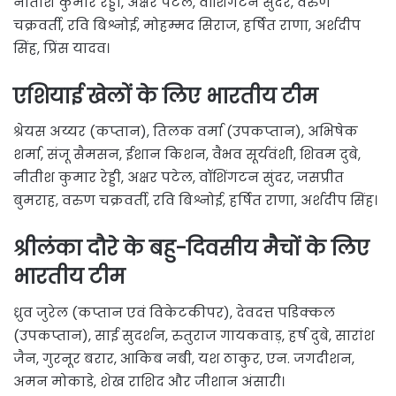
नीतीश कुमार रेड्डी, अक्षर पटेल, वॉशिंगटन सुंदर, वरुण
चक्रवर्ती, रवि बिश्नोई, मोहम्मद सिराज, हर्षित राणा, अर्शदीप
सिंह, प्रिंस यादव।
एशियाई खेलों के लिए भारतीय टीम
श्रेयस अय्यर (कप्तान), तिलक वर्मा (उपकप्तान), अभिषेक
शर्मा, संजू सैमसन, ईशान किशन, वैभव सूर्यवंशी, शिवम दुबे,
नीतीश कुमार रेड्डी, अक्षर पटेल, वॉशिंगटन सुंदर, जसप्रीत
बुमराह, वरुण चक्रवर्ती, रवि बिश्नोई, हर्षित राणा, अर्शदीप सिंह।
श्रीलंका दौरे के बहु-दिवसीय मैचों के लिए
भारतीय टीम
ध्रुव जुरेल (कप्तान एवं विकेटकीपर), देवदत्त पडिक्कल
(उपकप्तान), साई सुदर्शन, रुतुराज गायकवाड़, हर्ष दुबे, सारांश
जैन, गुरनूर बरार, आकिब नबी, यश ठाकुर, एन. जगदीशन,
अमन मोकाडे, शेख राशिद और जीशान अंसारी।