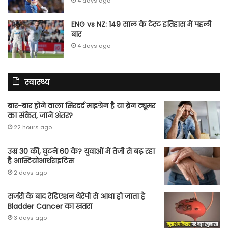
4 days ago
ENG vs NZ: 149 साल के टेस्‍ट इतिहास में पहली
बार
4 days ago
स्वास्थ्य
बार-बार होने वाला सिरदर्द माइग्रेन है या ब्रेन ट्यूमर
का संकेत, जाने अंतर?
22 hours ago
उम्र 30 की, घुटने 60 के? युवाओं में तेजी से बढ़ रहा
है आस्टियोआर्थराइटिस
2 days ago
सर्जरी के बाद रेडिएशन थेरेपी से आधा हो जाता है
Bladder Cancer का खतरा
3 days ago