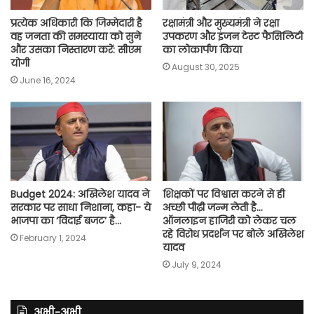
प्रत्येक अधिकारी कि जिम्मेदारी है
रक्षामंत्री और मुख्यमंत्री ने रक्षा
वह जनता की समस्याया को सुने
उपकरण और इंजन टेस्ट फैसिलिटी
और उसका निस्तारण करें: सीएम
का लोकार्पण किया
योगी
August 30, 2025
June 16, 2024
Budget 2024: अखिलेश यादव ने
शिक्षकों पर विश्वास करने से ही
सरकार पर साधा निशाना, कहा- ये
अच्छी पीढ़ी जन्म लेती है…
भाजपा का ‘विदाई बजट’ है…
ऑनलाइन हाजिरी को लेकर चल
रहे विरोध प्रदर्शन पर बोले अखिलेश
February 1, 2024
यादव
July 9, 2024
अभी-अभी