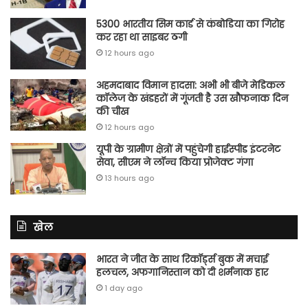
5300 भारतीय सिम कार्ड से कंबोडिया का गिरोह
कर रहा था साइबर ठगी
12 hours ago
अहमदाबाद विमान हादसा: अभी भी बीजे मेडिकल
कॉलेज के खंडहरों में गूंजती है उस खौफनाक दिन
की चीख
12 hours ago
यूपी के ग्रामीण क्षेत्रों में पहुंचेगी हाईस्पीड इंटरनेट
सेवा, सीएम ने लॉन्च किया प्रोजेक्ट गंगा
13 hours ago
खेल
भारत ने जीत के साथ रिकॉर्ड्स बुक में मचाई
हलचल, अफगानिस्तान को दी शर्मनाक हार
1 day ago