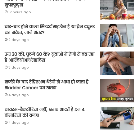
सुपरफूड्स
12 hours ago
बार-बार होने वाला सिरदर्द माइग्रेन है या ब्रेन ट्यूमर
का संकेत, जाने अंतर?
2 days ago
उम्र 30 की, घुटने 60 के? युवाओं में तेजी से बढ़ रहा
है आस्टियोआर्थराइटिस
3 days ago
सर्जरी के बाद रेडिएशन थेरेपी से आधा हो जाता है
Bladder Cancer का खतरा
4 days ago
वायरस-बैक्टीरिया नहीं, खराब आदतें हैं इन 4
बीमारियों की वजह!
4 days ago