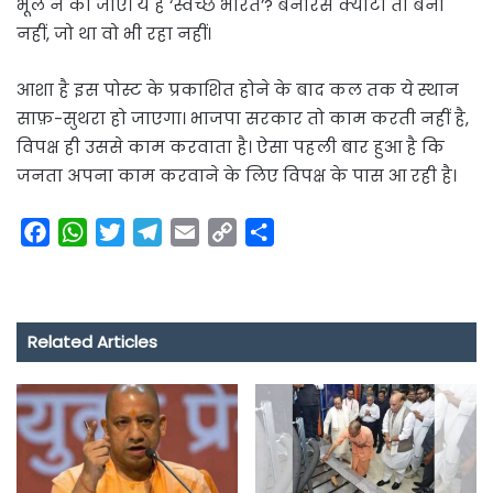
भूल न की जाए। ये है ‘स्वच्छ भारत’? बनारस क्योटो तो बना
नहीं, जो था वो भी रहा नहीं।
आशा है इस पोस्ट के प्रकाशित होने के बाद कल तक ये स्थान
साफ़-सुथरा हो जाएगा। भाजपा सरकार तो काम करती नहीं है,
विपक्ष ही उससे काम करवाता है। ऐसा पहली बार हुआ है कि
जनता अपना काम करवाने के लिए विपक्ष के पास आ रही है।
F
W
T
T
E
C
S
a
h
w
e
m
o
h
c
a
i
l
a
p
a
e
t
t
e
i
y
r
Related Articles
b
s
t
g
l
L
e
o
A
e
r
i
o
p
r
a
n
k
p
m
k