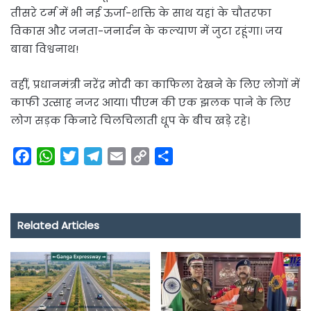
तीसरे टर्म में भी नई ऊर्जा-शक्ति के साथ यहां के चौतरफा
विकास और जनता-जनार्दन के कल्याण में जुटा रहूंगा। जय
बाबा विश्वनाथ!
वहीं, प्रधानमंत्री नरेंद्र मोदी का काफिला देखने के लिए लोगों में
काफी उत्साह नजर आया। पीएम की एक झलक पाने के लिए
लोग सड़क किनारे चिलचिलाती धूप के बीच खड़े रहे।
F
W
T
T
E
C
S
a
h
w
e
m
o
h
c
a
i
l
a
p
a
e
t
t
e
i
y
r
Related Articles
b
s
t
g
l
L
e
o
A
e
r
i
o
p
r
a
n
k
p
m
k