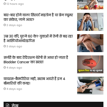
12 hours ago
बार-बार होने वाला सिरदर्द माइग्रेन है या ब्रेन ट्यूमर
का संकेत, जाने अंतर?
2 days ago
उम्र 30 की, घुटने 60 के? युवाओं में तेजी से बढ़ रहा
है आस्टियोआर्थराइटिस
3 days ago
सर्जरी के बाद रेडिएशन थेरेपी से आधा हो जाता है
Bladder Cancer का खतरा
4 days ago
वायरस-बैक्टीरिया नहीं, खराब आदतें हैं इन 4
बीमारियों की वजह!
4 days ago
लेख