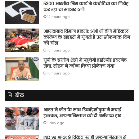
5300 भारतीय सिम कार्ड से कंबोडिया का गिरोह
कर रहा था साइबर ठगी
12 hours ago
अहमदाबाद विमान हादसा: अभी भी बीजे मेडिकल
कॉलेज के खंडहरों में गूंजती है उस खौफनाक दिन
की चीख
13 hours ago
यूपी के ग्रामीण क्षेत्रों में पहुंचेगी हाईस्पीड इंटरनेट
सेवा, सीएम ने लॉन्च किया प्रोजेक्ट गंगा
13 hours ago
खेल
भारत ने जीत के साथ रिकॉर्ड्स बुक में मचाई
हलचल, अफगानिस्तान को दी शर्मनाक हार
1 day ago
IND vs AFG: 9 विकेट पर ही अफगानिस्तान से