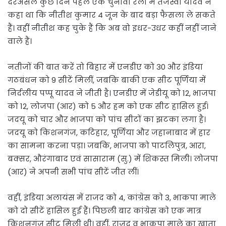
दरअसल कुछ दिन पहले एक चुनावी रैली में तेजस्वी यादव ने
कहा था कि नीतीश कुमार 4 जून के बाद बड़ा फैसला ले सकते
हैं। वहीं नीतीश कह चुके हैं कि अब वो इधर-उधर कहीं नहीं जाने
वाले हैं।
नतीजों की बात करें तो बिहार में एनडीए को 30 और इंडिया
गठबंधन को 9 सीटें मिलीं, जबकि बाकी एक सीट पूर्णिया में
निर्दलीय पप्पू यादव ने जीती है। एनडीए में जेडीयू को 12, भाजपा
को 12, लोजपा (आर) को 5 और हम को एक सीट हासिल हुई।
जदयू को चार और भाजपा को पांच सीटों का झटका लगा है।
जदयू को किशनगंज, कटिहार, पूर्णिया और जहानाबाद में हार
का सामना करना पड़ा। जबकि, भाजपा को पाटलिपुत्र, आरा,
बक्सर, औरंगाबाद एवं सासाराम (सु.) में शिकस्त मिली। लोजपा
(आर) ने अपनी सभी पांच सीटें जीत लीं।
वहीं, इंडिया अलायंस में राजद को 4, कांग्रेस को 3, भाकपा माले
को दो सीटें हासिल हुई हैं। पिछली बार कांग्रेस को एक मात्र
किशनगंज सीट मिली थी। वहीं, राजद व भाकपा माले का खाता