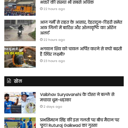
भक्तों की संख्या भी सबसे अधिक
22 hours ago
आज गर्मी से राहत के आसार, देहरादून-टिहरी समेत
आठ जिलों में बारिश और ओलावृष्टि का ऑरेंज
अलर्ट
22 hours ago
भगवान शिव को चावल अर्पित करने से क्यों बढ़ती
है स्थिर लक्ष्मी?
23 hours ago
खेल
Vaibhav Suryavanshi के दोस्त ने बल्ले से
मचाया धूम-धड़ाका
2 days ago
प्रभसिमरन सिंह की इस गलती पर बीच मैदान पर
फूटा Ruturaj Gaikwad का गुस्सा