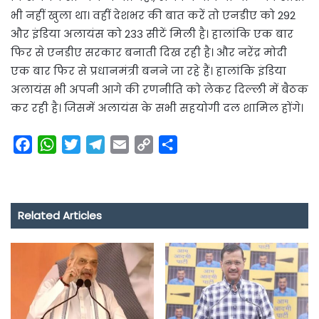
भी नहीं खुला था। वहीं देशभर की बात करें तो एनडीए को 292
और इंडिया अलायंस को 233 सीटें मिली है। हालांकि एक बार
फिर से एनडीए सरकार बनाती दिख रही है। और नरेंद्र मोदी
एक बार फिर से प्रधानमंत्री बनने जा रहे हैं। हालांकि इंडिया
अलायंस भी अपनी आगे की रणनीति को लेकर दिल्ली में बैठक
कर रही है। जिसमें अलायंस के सभी सहयोगी दल शामिल होंगे।
F
W
T
T
E
C
S
a
h
w
e
m
o
h
c
a
i
l
a
p
a
e
t
t
e
i
y
r
Related Articles
b
s
t
g
l
L
e
o
A
e
r
i
o
p
r
a
n
k
p
m
k