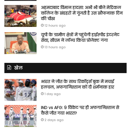
अहमदाबाद विमान हादसा: अभी भी बीजे मेडिकल
कॉलेज के खंडहरों में गूंजती है उस खौफनाक दिन
की चीख
12 hours ago
यूपी के ग्रामीण क्षेत्रों में पहुंचेगी हाईस्पीड इंटरनेट
सेवा, सीएम ने लॉन्च किया प्रोजेक्ट गंगा
13 hours ago
खेल
भारत ने जीत के साथ रिकॉर्ड्स बुक में मचाई
हलचल, अफगानिस्तान को दी शर्मनाक हार
1 day ago
IND vs AFG: 9 विकेट पर ही अफगानिस्तान से
कैसे जीत गया भारत?
2 days ago