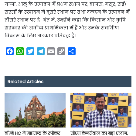
गन्ना, आलू के उत्पादन में प्रथम स्थान पर, बाजरा, मसूर, राई/
सरसों के उत्पादन में दूसरे स्थान पर तथा दलहन के उत्पादन में
तीसरे स्थान पर है। अंत में, उन्होंने कहा कि किसान और कृषि
सरकार की सर्वोच्च प्राथमिकता में हैं और उनके सर्वांगीण
विकास के लिए सरकार प्रतिबद्ध है।
F
W
T
T
E
C
S
a
h
w
e
m
o
h
c
a
i
l
a
p
a
e
t
t
e
i
y
r
Related Articles
b
s
t
g
l
L
e
o
A
e
r
i
o
p
r
a
n
k
p
m
k
बॉम्बे HC ने महाराष्ट्र के स्पीकर
सीएम केजरीवाल का बड़ा एलान,