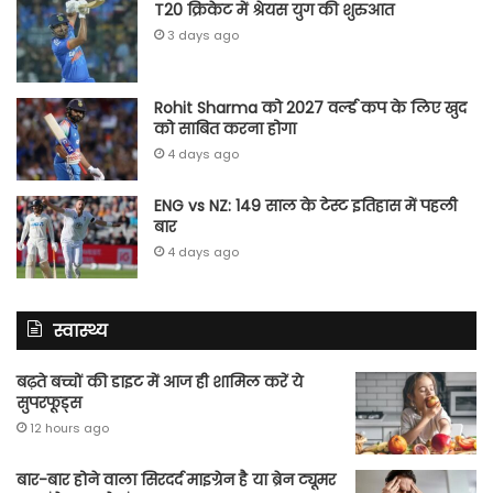
T20 क्रिकेट में श्रेयस युग की शुरुआत
3 days ago
Rohit Sharma को 2027 वर्ल्‍ड कप के लिए खुद
को साबित करना होगा
4 days ago
ENG vs NZ: 149 साल के टेस्‍ट इतिहास में पहली
बार
4 days ago
स्वास्थ्य
बढ़ते बच्चों की डाइट में आज ही शामिल करें ये
सुपरफूड्स
12 hours ago
बार-बार होने वाला सिरदर्द माइग्रेन है या ब्रेन ट्यूमर