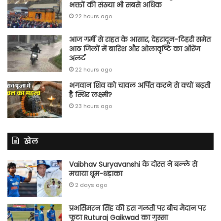
भक्तों की संख्या भी सबसे अधिक
22 hours ago
आज गर्मी से राहत के आसार, देहरादून-टिहरी समेत
आठ जिलों में बारिश और ओलावृष्टि का ऑरेंज
अलर्ट
22 hours ago
भगवान शिव को चावल अर्पित करने से क्यों बढ़ती
है स्थिर लक्ष्मी?
23 hours ago
खेल
Vaibhav Suryavanshi के दोस्त ने बल्ले से
मचाया धूम-धड़ाका
2 days ago
प्रभसिमरन सिंह की इस गलती पर बीच मैदान पर
फूटा Ruturaj Gaikwad का गुस्सा