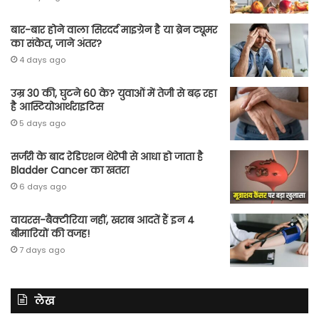
बार-बार होने वाला सिरदर्द माइग्रेन है या ब्रेन ट्यूमर
का संकेत, जाने अंतर?
4 days ago
उम्र 30 की, घुटने 60 के? युवाओं में तेजी से बढ़ रहा
है आस्टियोआर्थराइटिस
5 days ago
सर्जरी के बाद रेडिएशन थेरेपी से आधा हो जाता है
Bladder Cancer का खतरा
6 days ago
वायरस-बैक्टीरिया नहीं, खराब आदतें हैं इन 4
बीमारियों की वजह!
7 days ago
लेख