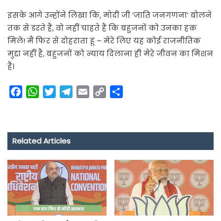
इसके आगे उन्होंने लिखा कि, मोदी जी ‘जाति जनगणना’ बोलने
तक से डरते हैं, वो नहीं चाहते हैं कि बहुजनों को उनका हक़
मिले! मैं फिर से दोहराता हूं – मेरे लिए यह कोई राजनीतिक
मुद्दा नहीं है, बहुजनों को न्याय दिलाना ही मेरे जीवन का मिशन
है।
F
W
T
T
E
C
S
a
h
w
e
m
o
h
c
a
i
l
a
p
a
e
t
t
e
i
y
r
Related Articles
b
s
t
g
l
L
e
o
A
e
r
i
o
p
r
a
n
k
p
m
k