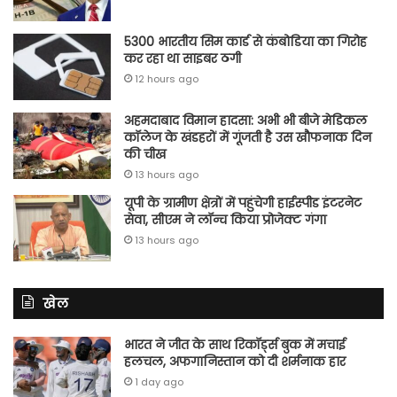
5300 भारतीय सिम कार्ड से कंबोडिया का गिरोह
कर रहा था साइबर ठगी
12 hours ago
अहमदाबाद विमान हादसा: अभी भी बीजे मेडिकल
कॉलेज के खंडहरों में गूंजती है उस खौफनाक दिन
की चीख
13 hours ago
यूपी के ग्रामीण क्षेत्रों में पहुंचेगी हाईस्पीड इंटरनेट
सेवा, सीएम ने लॉन्च किया प्रोजेक्ट गंगा
13 hours ago
खेल
भारत ने जीत के साथ रिकॉर्ड्स बुक में मचाई
हलचल, अफगानिस्तान को दी शर्मनाक हार
1 day ago