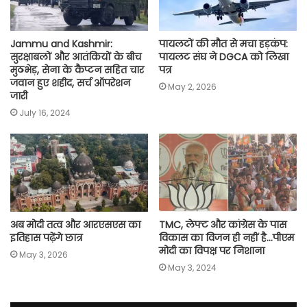
Jammu and Kashmir:
पायलटों की मौत से मचा हड़कंप:
सुरक्षाबलों और आतंकियों के बीच
पायलट संघ ने DGCA को लिखा
मुठभेड़, सेना के कैप्टन सहित चार
पत्र
जवान हुए शहीद, सर्च ऑपरेशन
May 2, 2026
जारी
July 16, 2024
अब मोदी तत्व और आरएसएस का
TMC, लेफ्ट और कांग्रेस के पास
इतिहास पढ़ेंगे छात्र
विकास का विजन ही नहीं है…पीएम
मोदी का विपक्ष पर निशाना
May 3, 2026
May 3, 2024