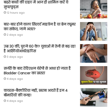
बढ़ते बच्चों की डाइट में आज ही शामिल करें ये
सुपरफूड्स
12 hours ago
बार-बार होने वाला सिरदर्द माइग्रेन है या ब्रेन ट्यूमर
का संकेत, जाने अंतर?
2 days ago
उम्र 30 की, घुटने 60 के? युवाओं में तेजी से बढ़ रहा
है आस्टियोआर्थराइटिस
3 days ago
सर्जरी के बाद रेडिएशन थेरेपी से आधा हो जाता है
Bladder Cancer का खतरा
4 days ago
वायरस-बैक्टीरिया नहीं, खराब आदतें हैं इन 4
बीमारियों की वजह!
4 days ago