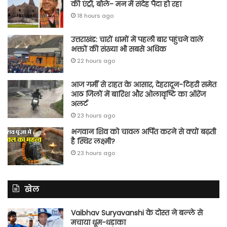
की एंट्री, बोले- मन में संदेह पैदा हो रहा
18 hours ago
उत्तराखंड: चारों धामों में पहली बार पहुंचने वाले
भक्तों की संख्या भी सबसे अधिक
22 hours ago
आज गर्मी से राहत के आसार, देहरादून-टिहरी समेत
आठ जिलों में बारिश और ओलावृष्टि का ऑरेंज
अलर्ट
23 hours ago
भगवान शिव को चावल अर्पित करने से क्यों बढ़ती
है स्थिर लक्ष्मी?
23 hours ago
खेल
Vaibhav Suryavanshi के दोस्त ने बल्ले से
मचाया धूम-धड़ाका