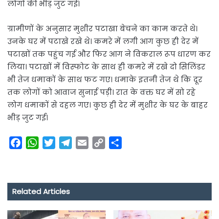
लोगों की भीड़ जुट गई।
ग्रामीणों के अनुसार मुशीर पटाखा बेचने का काम करते थे।
उनके घर में पटाखे रखे थे। कमरे में लगी आग कुछ ही देर में
पटाखों तक पहुंच गई और फिर आग ने विकराल रूप धारण कर
लिया। पटाखों में विस्फोट के साथ ही कमरे में रखे दो सिलिंडर
भी तेज धमाकों के साथ फट गए। धमाके इतनी तेज थे कि दूर
तक लोगों को आवाज सुनाई पड़ी। रात के वक्त घर में सो रहे
लोग धमाकों से दहल गए। कुछ ही देर में मुशीर के घर के बाहर
भीड़ जुट गई।
F
W
T
T
E
C
S
a
h
w
e
m
o
h
c
a
i
l
a
p
a
e
t
t
e
i
y
r
Related Articles
b
s
t
g
l
L
e
o
A
e
r
i
o
p
r
a
n