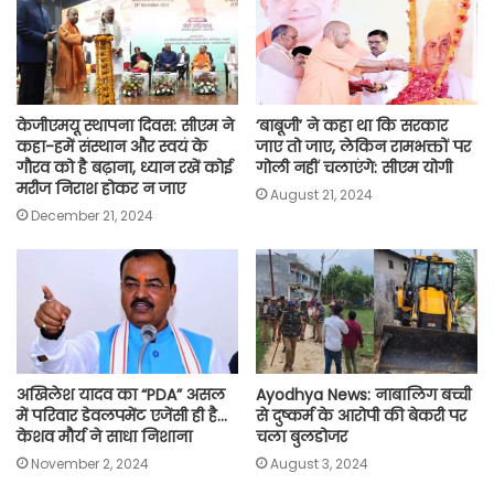
k
p
m
k
केजीएमयू स्थापना दिवस: सीएम ने
‘बाबूजी’ ने कहा था कि सरकार
कहा-हमें संस्थान और स्वयं के
जाए तो जाए, लेकिन रामभक्तों पर
गौरव को है बढ़ाना, ध्यान रखें कोई
गोली नहीं चलाएंगे: सीएम योगी
मरीज निराश होकर न जाए
August 21, 2024
December 21, 2024
अखिलेश यादव का “PDA” असल
Ayodhya News: नाबालिग बच्ची
में परिवार डेवलपमेंट एजेंसी ही है…
से दुष्कर्म के आरोपी की बेकरी पर
केशव मौर्य ने साधा निशाना
चला बुलडोजर
November 2, 2024
August 3, 2024