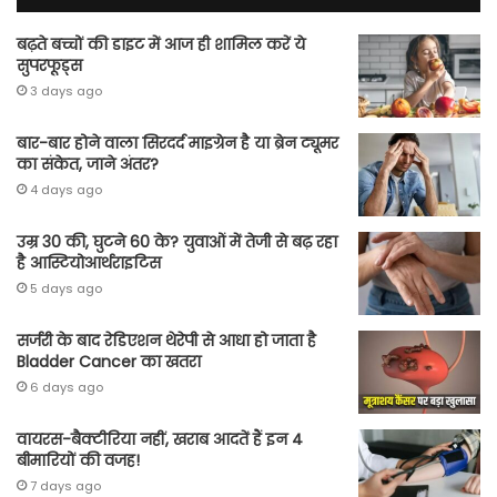
बढ़ते बच्चों की डाइट में आज ही शामिल करें ये
सुपरफूड्स
3 days ago
बार-बार होने वाला सिरदर्द माइग्रेन है या ब्रेन ट्यूमर
का संकेत, जाने अंतर?
4 days ago
उम्र 30 की, घुटने 60 के? युवाओं में तेजी से बढ़ रहा
है आस्टियोआर्थराइटिस
5 days ago
सर्जरी के बाद रेडिएशन थेरेपी से आधा हो जाता है
Bladder Cancer का खतरा
6 days ago
वायरस-बैक्टीरिया नहीं, खराब आदतें हैं इन 4
बीमारियों की वजह!
7 days ago