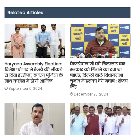
e
t
t
e
i
y
r
Related Articles
b
s
t
g
l
L
e
o
A
e
r
i
o
p
r
a
n
k
p
m
k
Haryana Assembly Election: ​
केजरीवाल जी को गिरफ़्तार कर
विनेश फोगाट ने रेलवे की नौकरी
सरकार को गिराने का रचा था
से दिया इस्तीफा, बजरंग पुनिया के
षड्यंत्र, दिल्ली वाले विधानसभा
साथ कांग्रेस में होंगी शामिल
चुनाव में इसका देंगे जवाब : संजय
सिंह
September 6, 2024
December 23, 2024