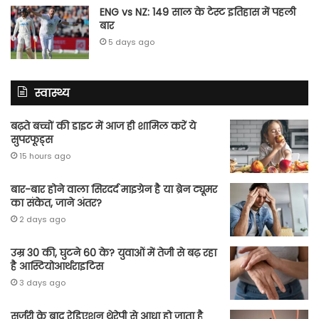
ENG vs NZ: 149 साल के टेस्‍ट इतिहास में पहली
बार
5 days ago
स्वास्थ्य
बढ़ते बच्चों की डाइट में आज ही शामिल करें ये
सुपरफूड्स
15 hours ago
बार-बार होने वाला सिरदर्द माइग्रेन है या ब्रेन ट्यूमर
का संकेत, जाने अंतर?
2 days ago
उम्र 30 की, घुटने 60 के? युवाओं में तेजी से बढ़ रहा
है आस्टियोआर्थराइटिस
3 days ago
सर्जरी के बाद रेडिएशन थेरेपी से आधा हो जाता है