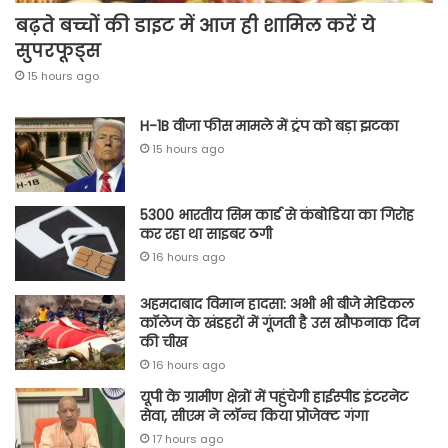
बढ़ते बच्चों की डाइट में आज ही शामिल करें ये
सुपरफूड्स
15 hours ago
H-1B वीजा फीस मामले में ट्रंप को बड़ा झटका
15 hours ago
5300 भारतीय सिम कार्ड से कंबोडिया का गिरोह
कर रहा था साइबर ठगी
16 hours ago
अहमदाबाद विमान हादसा: अभी भी बीजे मेडिकल
कॉलेज के खंडहरों में गूंजती है उस खौफनाक दिन
की चीख
16 hours ago
यूपी के ग्रामीण क्षेत्रों में पहुंचेगी हाईस्पीड इंटरनेट
सेवा, सीएम ने लॉन्च किया प्रोजेक्ट गंगा
17 hours ago