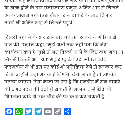
राष्ट्रीय महासचिव विनोद तावड़े से मुलाकात की। इस मुलाकात
के खत्म होने के बाद एमएनएस प्रमुख, अमित शाह से मिलने
उनके आवास पहुंचे। इस दौरान राज ठाकरे के साथ विनोद
तावड़े भी अमित शाह से मिलने पहुंचे।
दिल्ली पहुंचने के बाद सोमवार को राज ठाकरे ने मीडिया से
बात की। उन्होंने कहा, “मुझे अभी तक नहीं पता कि मेरा
कार्यक्रम क्या है। मुझे तो बस दिल्ली आने के लिए कहा गया था
और मैं दिल्ली आ गया।” महाराष्ट्र के डिप्टी सीएम देवेंद्र
फडणवीज ने भी इस पर कोई भी प्रतिक्रिया देने से इनकार कर
दिया। उन्होंने कहा अर कोई निर्णय लिया जाता है तो आपको
बताया जाएगा। ऐसा माना जा रहा है कि एनडीए में राज ठाकरे
की एमएनएस की एंट्री हो सकती है। भाजपा उन्हें शिंदे की
शिवसेना कोटे से एक सीट की पेशकश कर सकती है।
F
W
T
T
E
C
S
a
h
w
e
m
o
h
c
a
i
l
a
p
a