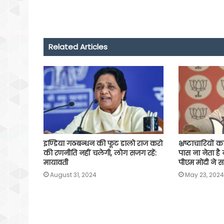
c
a
i
l
a
p
a
e
t
t
e
i
y
r
b
s
t
g
l
L
e
o
A
e
r
i
Related Articles
o
p
r
a
n
k
p
m
k
इण्डिया गठबन्धन की फूट डालो राज करो
भ्रष्टाचारियों 
की रणनीति नहीं चलेगी, लोग सजग रहें:
पास ना नेता है
मायावती
पीएम मोदी ने 
August 31, 2024
May 23, 2024