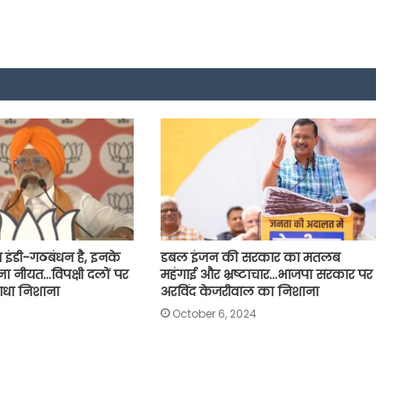
का इंडी-गठबंधन है, इनके
डबल इंजन की सरकार का मतलब
 ना नीयत…विपक्षी दलों पर
महंगाई और भ्रष्टाचार…भाजपा सरकार पर
साधा निशाना
अरविंद केजरीवाल का निशाना
October 6, 2024