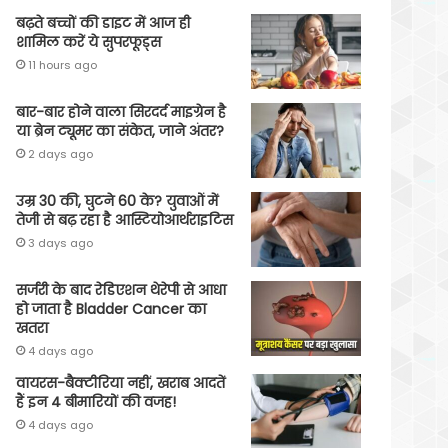
बढ़ते बच्चों की डाइट में आज ही
शामिल करें ये सुपरफूड्स
11 hours ago
बार-बार होने वाला सिरदर्द माइग्रेन है
या ब्रेन ट्यूमर का संकेत, जाने अंतर?
2 days ago
उम्र 30 की, घुटने 60 के? युवाओं में
तेजी से बढ़ रहा है आस्टियोआर्थराइटिस
3 days ago
सर्जरी के बाद रेडिएशन थेरेपी से आधा
हो जाता है Bladder Cancer का
खतरा
4 days ago
वायरस-बैक्टीरिया नहीं, खराब आदतें
हैं इन 4 बीमारियों की वजह!
4 days ago