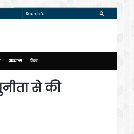
Search
for
न
अध्यात्म
लेख
ुनीता से की