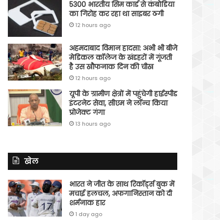
5300 भारतीय सिम कार्ड से कंबोडिया
का गिरोह कर रहा था साइबर ठगी
12 hours ago
अहमदाबाद विमान हादसा: अभी भी बीजे
मेडिकल कॉलेज के खंडहरों में गूंजती
है उस खौफनाक दिन की चीख
12 hours ago
यूपी के ग्रामीण क्षेत्रों में पहुंचेगी हाईस्पीड
इंटरनेट सेवा, सीएम ने लॉन्च किया
प्रोजेक्ट गंगा
13 hours ago
खेल
भारत ने जीत के साथ रिकॉर्ड्स बुक में
मचाई हलचल, अफगानिस्तान को दी
शर्मनाक हार
1 day ago