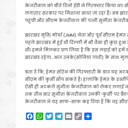
केजरीवाल को बीते दिनों ईडी ने गिरफ्तार किया था। 
लगातार सरकार पर निशाना साधा जा रहा है। अब झारखंड
पहुंची और सीएम केजरीवाल की पत्नी सुनीता केजरी
झारखंड मुक्ति मोर्चा (JMM) नेता और पूर्व सीएम हेमं
पहले झारखंड में हुई थी दिल्ली में भी वैसा ही कुछ ह
थी। हमने मिलकर प्रण लिया है कि इस लड़ाई को हमें 
झारखंड रहेगा…आज उनके(सोनिया गांधी) के साथ मुल
बता दें कि, हेमंत सोरेन की गिरफ्तारी के बाद यह अट
सीएम की कुर्सी सौंप सकते हैं। हालांकि हेमंत के इस्त
ऐसी ही अटकलें सुनीता केजरीवाल को लेकर लगाई जा
तक तीन बार सुनीता केजरीवाल उनकी ‘कुर्सी’ पर बैठक
केजरीवाल ने यह साफ-साफ कह दिया है कि वह सीएम पद 
F
W
T
T
E
C
S
a
h
w
e
m
o
h