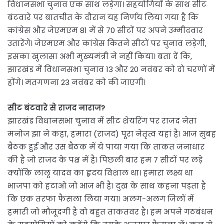
विधानसभा चुनाव एक साथ लड़ेगा। सहयोगियों के साथ सीट
बंटवारे पर बातचीत के दौरान यह निर्णय लिया गया है कि
कांग्रेस और जेएमएम 81 में से 70 सीटों पर अपने उम्मीदवार
उतारेंगे। जेएमएम और कांग्रेस कितने सीटों पर चुनाव लड़ेगी,
इसका खुलासा अभी मुख्यमंत्री ने नहीं किया। बता दें कि,
झारखंड में विधानसभा चुनाव 13 और 20 नवंबर को दो चरणों में
होंगे। मतगणना 23 नवंबर को की जाएगी।
सीट बंटवारे से राजद नाराज?
झारखंड विधानसभा चुनाव में सीट शेयरिंग पर राजद नेता
मनोज झा ने कहा, हमारा (राजद) पूरा नेतृत्व यहां है। आज सुबह
बैठक हुई और उस बैठक में ये पाया गया कि ताकत जनाधार
की है जो राजद के पक्ष में है। पिछली बार हम 7 सीटों पर लड़े
क्योंकि लालू यादव का हृदय विशाल था। हमारा लक्ष्य था
भाजपा को हटाओ जो आज भी है। दुख के साथ कहना पड़ता है
कि एक तरफा फैसला लिया गया। अलग-अलग जिलों में
हमारी जो मौजूदगी है वो बहुत ताकतवर है। हम अपने गठबंधन