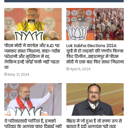
o
A
e
r
i
o
p
r
a
n
k
p
m
k
पीएम मोदी ने कांग्रेस और RJD पर
Lok Sabha Elections 2024:
जमकर साधा निशाना, कहा-गरीब
यूपी में दो लड़कों की फ्लॉप फिल्म
परेशानी और मुश्किल में था,
फिर रिलीज…सहारनपुर में पीएम
लेकिन इन्हें कोई फर्क नहीं पड़ता
मोदी ने एक बार फिर साधा निशाना
था
April 6, 2024
May 21, 2024
ये परिवारवादी पार्टियां हैं, इनको
बिहार में जो हुआ है वो स्पष्ट रूप से
परिवार के अलावा कुछ दिखाई नहीं
बताता है इंडी अलायंस पूरी तरह