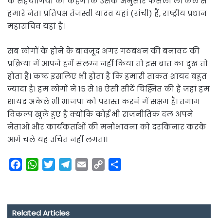
के सहयोगियों को कहेंगे कि उसके अनुसार फैसला लें। कल से
हमारे नेता प्रतिपक्ष तेजस्वी यादव यहां (रांची) हैं, राष्ट्रीय प्रधान
महासचिव यहां हैं।
सब लोगों के होने के बावजूद अगर गठबंधन की बनावट की
प्रक्रिया में आपने हमें संलग्न नहीं किया तो इस बात का दुख तो
होता है। कष्ट इसलिए भी होता है कि हमारी ताकत शायद बहुत
ज्यादा है। हम लोगों ने 15 से 18 ऐसी सीटें चिह्नित की हैं जहां हम
शायद अकेले भी भाजपा को परास्त करने में सक्षम हैं। तमाम
विकल्प खुले हुए हैं क्योंकि कोई भी राजनीतिक दल अपने
नेताओं और कार्यकर्ताओं की मनोभावना को दरकिनार करके
आगे चले यह उचित नहीं लगता।
F
W
T
T
E
C
S
a
h
w
e
m
o
h
c
a
i
l
a
p
a
e
t
t
e
i
y
r
Related Articles
b
s
t
g
l
L
e