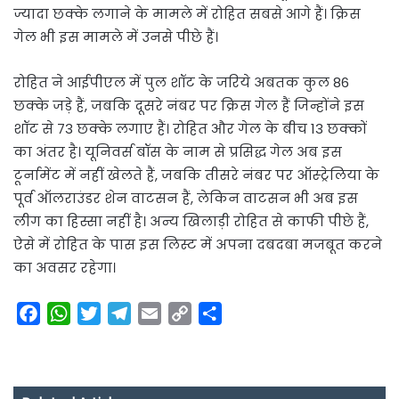
ज्यादा छक्के लगाने के मामले में रोहित सबसे आगे हैं। क्रिस
गेल भी इस मामले में उनसे पीछे हैं।
रोहित ने आईपीएल में पुल शॉट के जरिये अबतक कुल 86
छक्के जड़े हैं, जबकि दूसरे नंबर पर क्रिस गेल हैं जिन्होंने इस
शॉट से 73 छक्के लगाए हैं। रोहित और गेल के बीच 13 छक्कों
का अंतर है। यूनिवर्स बॉस के नाम से प्रसिद्ध गेल अब इस
टूर्नामेंट में नहीं खेलते हैं, जबकि तीसरे नंबर पर ऑस्ट्रेलिया के
पूर्व ऑलराउंडर शेन वाटसन हैं, लेकिन वाटसन भी अब इस
लीग का हिस्सा नहीं है। अन्य खिलाड़ी रोहित से काफी पीछे हैं,
ऐसे में रोहित के पास इस लिस्ट में अपना दबदबा मजबूत करने
का अवसर रहेगा।
F
W
T
T
E
C
S
a
h
w
e
m
o
h
c
a
i
l
a
p
a
e
t
t
e
i
y
r