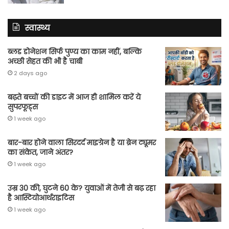
स्वास्थ्य
ब्लड डोनेशन सिर्फ पुण्य का काम नहीं, बल्कि
अच्छी सेहत की भी है चाबी
2 days ago
बढ़ते बच्चों की डाइट में आज ही शामिल करें ये
सुपरफूड्स
1 week ago
बार-बार होने वाला सिरदर्द माइग्रेन है या ब्रेन ट्यूमर
का संकेत, जाने अंतर?
1 week ago
उम्र 30 की, घुटने 60 के? युवाओं में तेजी से बढ़ रहा
है आस्टियोआर्थराइटिस
1 week ago