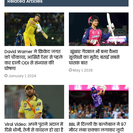
Related Articles
b
s
t
g
l
L
e
o
A
e
r
i
o
p
r
a
n
k
p
m
k
David Warner ने क्रिकेट जगत
खूंखार गेंदबाज भी बना वैभव
को चौंकाया, आखिरी टेस्ट से पहले
सूर्यवंशी का मुरीद; बताई सबसे
कर डाली ODI से संन्यास की
घातक बात
घोषणा
May 1, 2026
January 1, 2024
Viral Video: अपने पुराने अंदाज में
BBL में दिल्ली के बल्लेबाज ने 97
दिखे धोनी, तेजी से वायरल हो रहा है
मीटर लंबा छक्का लगाकर लूटी