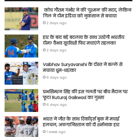
कोच गौतम गंभीर ने की ‘दुश्मन’ की मदद, लेकिन
गिल ने टीम इंडिया को नुकसान से बचाया
2 days ago
हार के बाद बड़े बदलाव के साथ उतरेगी भारतीय
टीम? वैभव सूर्यवंशी फिर मचाएंगे तहलका
2 days ago
Vaibhav Suryavanshi के दोस्त ने बल्ले से
मचाया धूम-धड़ाका
6 days ago
प्रभसिमरन सिंह की इस गलती पर बीच मैदान पर
फूटा Ruturaj Gaikwad का गुस्सा
6 days ago
भारत ने जीत के साथ रिकॉर्ड्स बुक में मचाई
हलचल, अफगानिस्तान को दी शर्मनाक हार
1 week ago