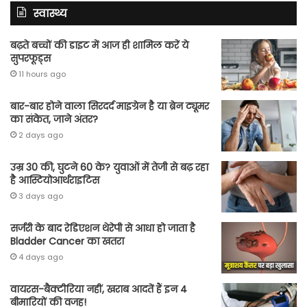
स्वास्थ्य
बढ़ते बच्चों की डाइट में आज ही शामिल करें ये
सुपरफूड्स
11 hours ago
बार-बार होने वाला सिरदर्द माइग्रेन है या ब्रेन ट्यूमर
का संकेत, जाने अंतर?
2 days ago
उम्र 30 की, घुटने 60 के? युवाओं में तेजी से बढ़ रहा
है आस्टियोआर्थराइटिस
3 days ago
सर्जरी के बाद रेडिएशन थेरेपी से आधा हो जाता है
Bladder Cancer का खतरा
4 days ago
वायरस-बैक्टीरिया नहीं, खराब आदतें हैं इन 4
बीमारियों की वजह!