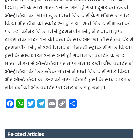
दिया। इसी के साथ भारत 2-0 से आगे हो गया। दूसरे क्वार्टर में
ऑस्ट्रेलिया का खाता खुला। 25वें मिनट में क्रैग थॉमस ने गोल
किया और टीम का स्कोर 2-1 हो गया। 26वें मिनट में भारत को
पेनल्टी कॉर्नर मिला जिसे हरमनप्रीत सिंह ने बचाया। हाफ
टाइम तक भारत 2-1 की बढ़त के साथ आगे था। तीसरे क्वार्टर में
हरमनप्रीत सिंह ने 32वें मिनट में पेनल्टी स्ट्रोक में गोल किया।
इसी के साथ भारत 3-1 से आगे हो गया। तीन क्वार्टर के बाद
भारत ने 3-1 से ऑस्ट्रेलिया पर बढ़त बनाए रखी। चौथे क्वार्टर में
ऑस्ट्रेलिया के लिए ब्लैक गोवर्स ने 55वें मिनट में गोल किया
और ऑस्ट्रेलिया को 3-2 की बढ़त दिलाई। इसी के साथ भारत ने
जीत दर्ज की और क्वार्टर फाइनल में जगह बनाई।
F
W
T
T
E
C
S
a
h
w
e
m
o
h
c
a
i
l
a
p
a
e
t
t
e
i
y
r
Related Articles
b
s
t
g
l
L
e