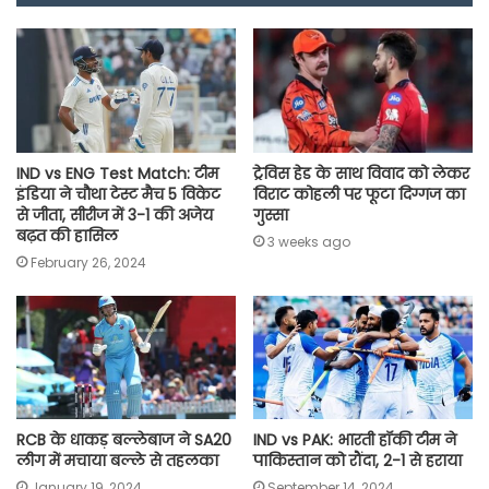
o
A
e
r
i
o
p
r
a
n
k
p
m
k
IND vs ENG Test Match: टीम
ट्रेविस हेड के साथ विवाद को लेकर
इंडिया ने चौथा टेस्ट मैच 5 विकेट
विराट कोहली पर फूटा दिग्गज का
से जीता, सीरीज में 3-1 की अजेय
गुस्सा
बढ़त की हासिल
3 weeks ago
February 26, 2024
RCB के धाकड़ बल्लेबाज ने SA20
IND vs PAK: भारती हॉकी टीम ने
लीग में मचाया बल्ले से तहलका
पाकिस्तान को रौंदा, 2-1 से हराया
January 19, 2024
September 14, 2024