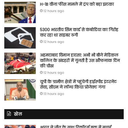
H-1B वीजा फीस मामले में ट्रंप को बड़ा झटका
12 hours ago
5300 भारतीय सिम कार्ड से कंबोडिया का गिरोह
कर रहा था साइबर ठगी
12 hours ago
अहमदाबाद विमान हादसा: अभी भी बीजे मेडिकल
कॉलेज के खंडहरों में गूंजती है उस खौफनाक दिन
की चीख
12 hours ago
यूपी के ग्रामीण क्षेत्रों में पहुंचेगी हाईस्पीड इंटरनेट
सेवा, सीएम ने लॉन्च किया प्रोजेक्ट गंगा
13 hours ago
खेल
भारत ने जीत के साथ रिकॉर्ड्स बुक में मचाई