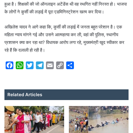
हुआ है। शिक्षकों की जो ऑनलाइन अटेंडेंस थी वह स्थगित नहीं निरस्त हो। भाजपा
के लोगों ने कुर्सी की लड़ाई में पूरा एडमिनिस्ट्रेशन खत्म कर दिया।
अखिलेश यादव ने आगे कहा कि, कुर्सी की लड़ाई में जनता बहुत परेशान है। एक
महिला न्याय मांगने गई और उसने आत्महत्या कर ली, वहां की पुलिस, स्थानीय
प्रशासन क्या कर रहा था? विधायक आरोप लगा रहे, मुख्यमंत्री खुद स्वीकार कर
रहे हैं कि दलाली हो रही है।
F
W
T
T
E
C
S
a
h
w
e
m
o
h
c
a
i
l
a
p
a
e
t
t
e
i
y
r
Related Articles
b
s
t
g
l
L
e
o
A
e
r
i
o
p
r
a
n
k
p
m
k