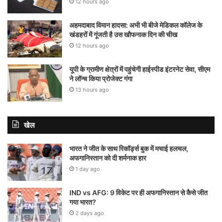
12 hours ago
अहमदाबाद विमान हादसा: अभी भी बीजे मेडिकल कॉलेज के
खंडहरों में गूंजती है उस खौफनाक दिन की चीख
12 hours ago
यूपी के ग्रामीण क्षेत्रों में पहुंचेगी हाईस्पीड इंटरनेट सेवा, सीएम
ने लॉन्च किया प्रोजेक्ट गंगा
13 hours ago
खेल
भारत ने जीत के साथ रिकॉर्ड्स बुक में मचाई हलचल,
अफगानिस्तान को दी शर्मनाक हार
1 day ago
IND vs AFG: 9 विकेट पर ही अफगानिस्तान से कैसे जीत
गया भारत?
2 days ago