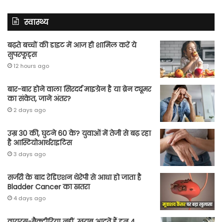
स्वास्थ्य
बढ़ते बच्चों की डाइट में आज ही शामिल करें ये
सुपरफूड्स
12 hours ago
बार-बार होने वाला सिरदर्द माइग्रेन है या ब्रेन ट्यूमर
का संकेत, जाने अंतर?
2 days ago
उम्र 30 की, घुटने 60 के? युवाओं में तेजी से बढ़ रहा
है आस्टियोआर्थराइटिस
3 days ago
सर्जरी के बाद रेडिएशन थेरेपी से आधा हो जाता है
Bladder Cancer का खतरा
4 days ago
वायरस-बैक्टीरिया नहीं, खराब आदतें हैं इन 4