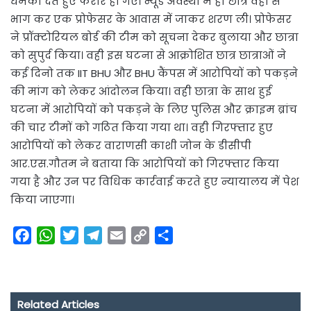
धमकी देते हुए फरार हो गए। न्यूड अवस्था में ही छात्र वहां से
भाग कर एक प्रोफेसर के आवास में जाकर शरण ली। प्रोफेसर
ने प्रॉक्टोरियल बोर्ड की टीम को सूचना देकर बुलाया और छात्रा
को सुपुर्द किया। वही इस घटना से आक्रोशित छात्र छात्राओं ने
कई दिनो तक IIT BHU और BHU कैंपस में आरोपियों को पकड़ने
की मांग को लेकर आंदोलन किया। वही छात्रा के साथ हुई
घटना में आरोपियों को पकड़ने के लिए पुलिस और क्राइम ब्रांच
की चार टीमों को गठित किया गया था। वही गिरफ्तार हुए
आरोपियों को लेकर वाराणसी काशी जोन के डीसीपी
आर.एस.गौतम ने बताया कि आरोपियों को गिरफ्तार किया
गया है और उन पर विधिक कार्रवाई करते हुए न्यायालय में पेश
किया जाएगा।
F
W
T
T
E
C
S
a
h
w
e
m
o
h
c
a
i
l
a
p
a
e
t
t
e
i
y
r
Related Articles
b
s
t
g
l
L
e