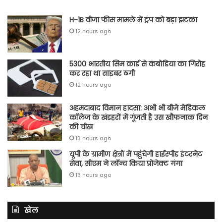
H-1B वीजा फीस मामले में ट्रंप को बड़ा झटका
12 hours ago
5300 भारतीय सिम कार्ड से कंबोडिया का गिरोह
कर रहा था साइबर ठगी
12 hours ago
अहमदाबाद विमान हादसा: अभी भी बीजे मेडिकल
कॉलेज के खंडहरों में गूंजती है उस खौफनाक दिन
की चीख
13 hours ago
यूपी के ग्रामीण क्षेत्रों में पहुंचेगी हाईस्पीड इंटरनेट
सेवा, सीएम ने लॉन्च किया प्रोजेक्ट गंगा
13 hours ago
खेल