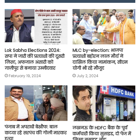
o
A
e
r
i
o
p
r
a
n
k
p
m
k
Lok Sabha Elections 2024:
MLC by-election: भाजपा
सपा ने जारी की प्रत्याशी की दूसरी
प्रत्याशी बहोरन लाल मौर्य ने
लिस्ट, अफजाल अंसारी को
दाखिल किया नामांकन, सीएम
ग़ाज़ीपुर से बनाया उम्मीदवार
योगी भी रहे मौजूद
February 19, 2024
July 2, 2024
पंजाब में अपराधी बेखौफ: बाल
लखनऊ के HDFC बैंक के पूर्व
कटवा रहे सरपंच की गोली मारकर
कर्मचारी किया सुसाइड, दो पेज में
हत्या
लिखा सुसाइड नोट