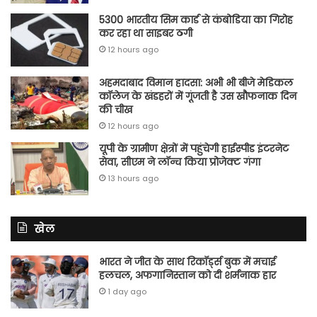
5300 भारतीय सिम कार्ड से कंबोडिया का गिरोह
कर रहा था साइबर ठगी
12 hours ago
अहमदाबाद विमान हादसा: अभी भी बीजे मेडिकल
कॉलेज के खंडहरों में गूंजती है उस खौफनाक दिन
की चीख
12 hours ago
यूपी के ग्रामीण क्षेत्रों में पहुंचेगी हाईस्पीड इंटरनेट
सेवा, सीएम ने लॉन्च किया प्रोजेक्ट गंगा
13 hours ago
खेल
भारत ने जीत के साथ रिकॉर्ड्स बुक में मचाई
हलचल, अफगानिस्तान को दी शर्मनाक हार
1 day ago