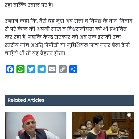
रहा बल्कि उबाल पर है।
उन्होंने कहा कि, वैसे यह मुद्दा अब सत्ता व विपक्ष के वाद-विवाद
से परे केन्द्र की अपनी साख व विश्वसनीयता को भी प्रभावित
कर रहा है, जबकि केन्द्र सरकार को अब तक इसकी उच्च-
स्तरीय जांच अर्थात् जेपीसी या जुडिशियल जांच जरूर बैठा देनी
चाहिये थी तो यह बेहतर होता।
F
W
T
T
E
C
S
a
h
w
e
m
o
h
c
a
i
l
a
p
a
e
t
t
e
i
y
r
Related Articles
b
s
t
g
l
L
e
o
A
e
r
i
o
p
r
a
n
k
p
m
k