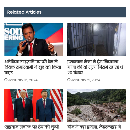
e
t
t
e
i
y
r
Related Articles
b
s
t
g
l
L
e
o
A
e
r
i
o
p
r
a
n
k
p
m
k
अमेरिका राष्ट्रपति पद की रेस से
इजरायल सेना ने ढूंढ निकाला
विवेक रामास्वामी ने खुद को किया
गाजा की वो सुरंग जिसमें रह रहे थे
बाहर
20 बंधक
January 16, 2024
January 21, 2024
‘ताइवान सवाल’ पर ट्रंप की चुप्पी,
चीन में बड़ा हादसा, लैंडस्लाइड में