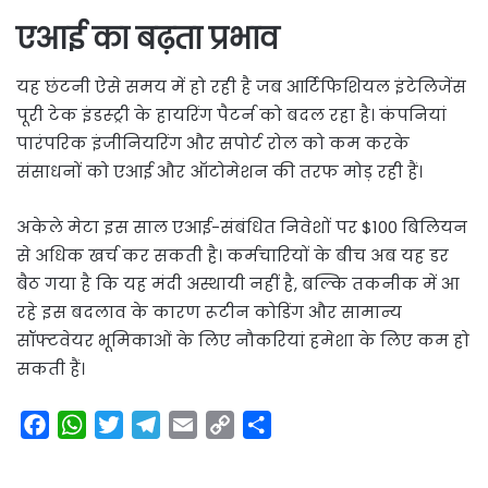
एआई का बढ़ता प्रभाव
यह छंटनी ऐसे समय में हो रही है जब आर्टिफिशियल इंटेलिजेंस
पूरी टेक इंडस्ट्री के हायरिंग पैटर्न को बदल रहा है। कंपनियां
पारंपरिक इंजीनियरिंग और सपोर्ट रोल को कम करके
संसाधनों को एआई और ऑटोमेशन की तरफ मोड़ रही हैं।
अकेले मेटा इस साल एआई-संबंधित निवेशों पर $100 बिलियन
से अधिक खर्च कर सकती है। कर्मचारियों के बीच अब यह डर
बैठ गया है कि यह मंदी अस्थायी नहीं है, बल्कि तकनीक में आ
रहे इस बदलाव के कारण रूटीन कोडिंग और सामान्य
सॉफ्टवेयर भूमिकाओं के लिए नौकरियां हमेशा के लिए कम हो
सकती हैं।
F
W
T
T
E
C
S
a
h
w
e
m
o
h
c
a
i
l
a
p
a