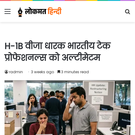
Menu
S
fo
H-1B वीजा धारक भारतीय टेक
प्रोफेशनल्स को अल्टीमेटम
radmin
3 weeks ago
3 minutes read