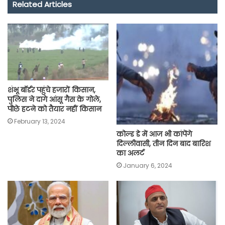
Related Articles
b
s
t
g
l
L
e
o
A
e
r
i
o
p
r
a
n
k
p
m
k
शंभू बॉर्डर पहुंचे हजारों किसान,
पुलिस ने दागे आंसू गैस के गोले,
पीछे हटने को तैयार नहीं किसान
February 13, 2024
कोल्ड डे में आज भी कांपेंगे
दिल्लीवासी, तीन दिन बाद बारिश
का अलर्ट
January 6, 2024