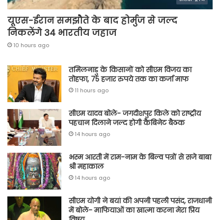
यूएस-ईरान समझौते के बाद होर्मुज से जल्द
निकलेंगे 34 भारतीय जहाज
10 hours ago
तमिलनाडु के किसानों को सीएम विजय का
तोहफा, 75 हजार रुपये तक का कर्जा माफ
11 hours ago
सीएम यादव बोले- जगदीशपुर किले को राष्ट्रीय
पहचान दिलाने जल्द होगी कैबिनेट बैठक
14 hours ago
भस्म आरती में राम-नाम के बिल्व पत्रों से सजे बाबा
श्री महाकाल
14 hours ago
सीएम योगी ने बयां की अपनी पहली पसंद, राजधानी
में बोले- माफियाओं का खात्मा करना मेरा प्रिय
विषय