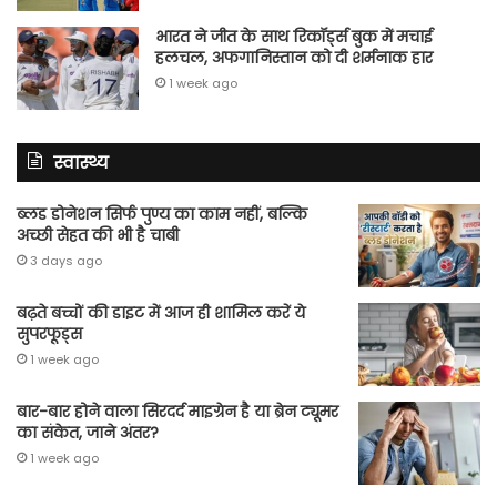
भारत ने जीत के साथ रिकॉर्ड्स बुक में मचाई
हलचल, अफगानिस्तान को दी शर्मनाक हार
1 week ago
स्वास्थ्य
ब्लड डोनेशन सिर्फ पुण्य का काम नहीं, बल्कि
अच्छी सेहत की भी है चाबी
3 days ago
बढ़ते बच्चों की डाइट में आज ही शामिल करें ये
सुपरफूड्स
1 week ago
बार-बार होने वाला सिरदर्द माइग्रेन है या ब्रेन ट्यूमर
का संकेत, जाने अंतर?
1 week ago