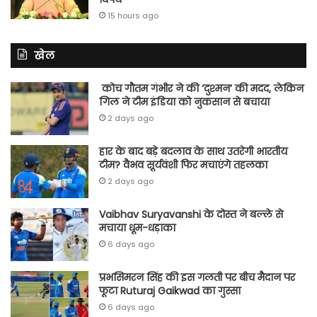
15 hours ago
खेल
कोच गौतम गंभीर ने की ‘दुश्मन’ की मदद, लेकिन
गिल ने टीम इंडिया को नुकसान से बचाया
2 days ago
हार के बाद बड़े बदलाव के साथ उतरेगी भारतीय
टीम? वैभव सूर्यवंशी फिर मचाएंगे तहलका
2 days ago
Vaibhav Suryavanshi के दोस्त ने बल्ले से
मचाया धूम-धड़ाका
6 days ago
प्रभसिमरन सिंह की इस गलती पर बीच मैदान पर
फूटा Ruturaj Gaikwad का गुस्सा
6 days ago