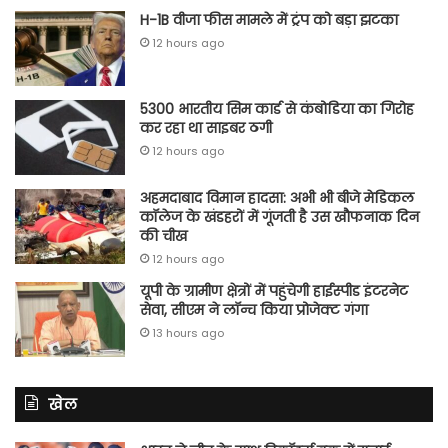
H-1B वीजा फीस मामले में ट्रंप को बड़ा झटका
12 hours ago
5300 भारतीय सिम कार्ड से कंबोडिया का गिरोह
कर रहा था साइबर ठगी
12 hours ago
अहमदाबाद विमान हादसा: अभी भी बीजे मेडिकल
कॉलेज के खंडहरों में गूंजती है उस खौफनाक दिन
की चीख
12 hours ago
यूपी के ग्रामीण क्षेत्रों में पहुंचेगी हाईस्पीड इंटरनेट
सेवा, सीएम ने लॉन्च किया प्रोजेक्ट गंगा
13 hours ago
खेल