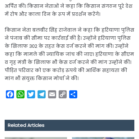
अर्पित की। किसान नेताओं ने कहा कि किसान संगठन पूरे देश
में रोष और काला दिन के रूप में प्रदर्शन करेंगे।
किसान नेता बलबीर सिंह राजेवाल ने कहा कि हरियाणा पुलिस
ने पंजाब की सीमा पर कार्रवाई की है। उन्होंने हरियाणा पुलिस
के खिलाफ 302 के तहत केस दर्ज करने की मांग की। उन्होंने
कहा कि मामले की न्यायिक जांच की जाए। हरियाणा के सीएम
व गृह मंत्री के खिलाफ भी केस दर्ज करने की मांग उन्होंने की।
पीड़ित परिवार को एक करोड़ रुपये की आर्थिक सहायता की
मांग भी संयुक्त किसान मोर्चा ने की।
F
W
T
T
E
C
S
a
h
w
e
m
o
h
c
a
i
l
a
p
a
e
t
t
e
i
y
r
Related Articles
b
s
t
g
l
L
e
o
A
e
r
i