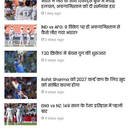
भारत ने जीत के साथ रिकॉर्ड्स बुक में मचाई
हलचल, अफगानिस्तान को दी शर्मनाक हार
1 day ago
IND vs AFG: 9 विकेट पर ही अफगानिस्तान से
कैसे जीत गया भारत?
2 days ago
T20 क्रिकेट में श्रेयस युग की शुरुआत
3 days ago
Rohit Sharma को 2027 वर्ल्‍ड कप के लिए खुद
को साबित करना होगा
4 days ago
ENG vs NZ: 149 साल के टेस्‍ट इतिहास में पहली
बार
4 days ago