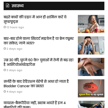
स्वास्थ्य
बढ़ते बच्चों की डाइट में आज ही शामिल करें ये
सुपरफूड्स
12 hours ago
बार-बार होने वाला सिरदर्द माइग्रेन है या ब्रेन ट्यूमर
का संकेत, जाने अंतर?
2 days ago
उम्र 30 की, घुटने 60 के? युवाओं में तेजी से बढ़ रहा
है आस्टियोआर्थराइटिस
3 days ago
सर्जरी के बाद रेडिएशन थेरेपी से आधा हो जाता है
Bladder Cancer का खतरा
4 days ago
वायरस-बैक्टीरिया नहीं, खराब आदतें हैं इन 4
बीमारियों की वजह!