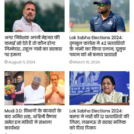
o
p
r
a
n
k
p
m
k
अगर निवेशक अपनी मेहनत की
Lok Sabha Elections 2024:
कमाई खो देते हैं तो कौन होगा
तृणमूल कांग्रेस ने 42 प्रत्याशियों
जिम्मेदार…राहुल गांधी का सरकार
के नामों का किया एलान, यूसुफ
पर हमला
पठान को भी बनाय प्रत्याशी
August 11, 2024
March 10, 2024
Modi 3.0: विभागों के बंटवारों के
Lok Sabha Elections 2024:
बाद अमित शाह, अश्विनी वैष्णव
बसपा ने जारी की 12 प्रत्याशियों की
समेत इन मंत्रियों ने संभाला
लिस्ट, लखनऊ से सरवर मलिक
कार्यभार
को दिया टिकट