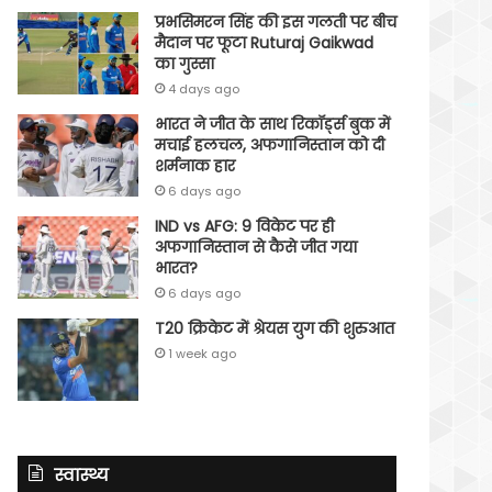
प्रभसिमरन सिंह की इस गलती पर बीच
मैदान पर फूटा Ruturaj Gaikwad
का गुस्सा
4 days ago
भारत ने जीत के साथ रिकॉर्ड्स बुक में
मचाई हलचल, अफगानिस्तान को दी
शर्मनाक हार
6 days ago
IND vs AFG: 9 विकेट पर ही
अफगानिस्तान से कैसे जीत गया
भारत?
6 days ago
T20 क्रिकेट में श्रेयस युग की शुरुआत
1 week ago
स्वास्थ्य