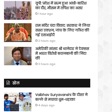
यूपी: प्रदेश में खत्म हुआ आंधी-बारिश
का दौर, मौसम में तपिश का असर
1 hour ago
राम मंदिर चंदा विवाद: सरकार ने लिया
सख्त एक्शन, जांच के लिए गठित की
गई एसआईटी
2 hours ago
अमेरिकी सांसद श्री थानेदार ने टेक्सस
में भारत विरोधी बयानबाजी की निंदा
की
3 hours ago
खेल
Vaibhav Suryavanshi के दोस्त ने
बल्ले से मचाया धूम-धड़ाका
4 days ago