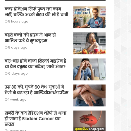
ब्लड डोनेशन सिर्फ पुण्य का काम
नहीं, बल्कि अच्छी सेहत की भी है चाबी
5 hours ago
बढ़ते बच्चों की डाइट में आज ही
शामिल करें ये सुपरफूड्स
5 days ago
बार-बार होने वाला सिरदर्द माइग्रेन है
या ब्रेन ट्यूमर का संकेत, जाने अंतर?
6 days ago
उम्र 30 की, घुटने 60 के? युवाओं में
तेजी से बढ़ रहा है आस्टियोआर्थराइटिस
1 week ago
सर्जरी के बाद रेडिएशन थेरेपी से आधा
हो जाता है Bladder Cancer का
खतरा
1 week ago