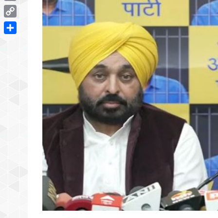
Email
Copy
Link
Share