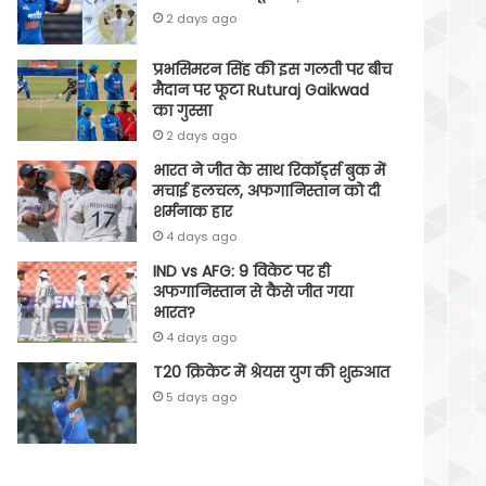
2 days ago
प्रभसिमरन सिंह की इस गलती पर बीच
मैदान पर फूटा Ruturaj Gaikwad
का गुस्सा
2 days ago
भारत ने जीत के साथ रिकॉर्ड्स बुक में
मचाई हलचल, अफगानिस्तान को दी
शर्मनाक हार
4 days ago
IND vs AFG: 9 विकेट पर ही
अफगानिस्तान से कैसे जीत गया
भारत?
4 days ago
T20 क्रिकेट में श्रेयस युग की शुरुआत
5 days ago