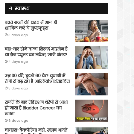
स्वास्थ्य
बढ़ते बच्चों की डाइट में आज ही
शामिल करें ये सुपरफूड्स
3 days ago
बार-बार होने वाला सिरदर्द माइग्रेन है
या ब्रेन ट्यूमर का संकेत, जाने अंतर?
4 days ago
उम्र 30 की, घुटने 60 के? युवाओं में
तेजी से बढ़ रहा है आस्टियोआर्थराइटिस
5 days ago
सर्जरी के बाद रेडिएशन थेरेपी से आधा
हो जाता है Bladder Cancer का
खतरा
6 days ago
वायरस-बैक्टीरिया नहीं, खराब आदतें