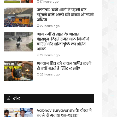
17 hours ago
उत्तराखंड: चारों धामों में पहली बार
पहुंचने वाले भक्तों की संख्या भी सबसे
अधिक
22 hours ago
आज गर्मी से राहत के आसार,
देहरादून-टिहरी समेत आठ जिलों में
बारिश और ओलावृष्टि का ऑरेंज
अलर्ट
22 hours ago
भगवान शिव को चावल अर्पित करने
से क्यों बढ़ती है स्थिर लक्ष्मी?
23 hours ago
खेल
Vaibhav Suryavanshi के दोस्त ने
बल्ले से मचाया धूम-धड़ाका