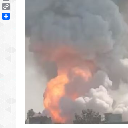
Email
Copy
Link
Share