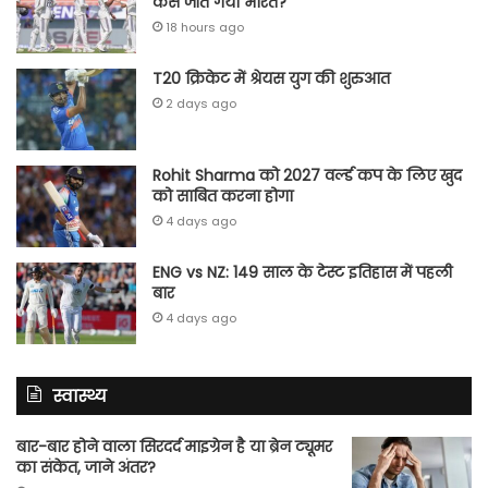
कैसे जीत गया भारत?
18 hours ago
T20 क्रिकेट में श्रेयस युग की शुरुआत
2 days ago
Rohit Sharma को 2027 वर्ल्‍ड कप के लिए खुद
को साबित करना होगा
4 days ago
ENG vs NZ: 149 साल के टेस्‍ट इतिहास में पहली
बार
4 days ago
स्वास्थ्य
बार-बार होने वाला सिरदर्द माइग्रेन है या ब्रेन ट्यूमर
का संकेत, जाने अंतर?