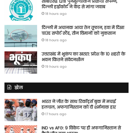
सीबीएसई 12वीं पुनर्मूल्यांकन प्रक्रिया संपन्न,
दिल्ली हाईकोर्ट ने केंद्र से मांगा जवाब
18 hours ago
दिल्ली में अचानक आया तेज तूफान, हवा में दिखा
ग्राउंड सपोर्ट स्टैंड, तीन विमानों को नुकसान
18 hours ago
उत्तराखंड में भूकंप का खतरा: प्रदेश के 10 शहरों के
भवन कितने संवेदनशील
19 hours ago
खेल
भारत ने जीत के साथ रिकॉर्ड्स बुक में मचाई
हलचल, अफगानिस्तान को दी शर्मनाक हार
17 hours ago
IND vs AFG: 9 विकेट पर ही अफगानिस्तान से