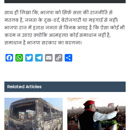
साथ ही लिखा कि, भाजपा को सिर्फ़ सत्ता की राजनीति से
मतलब है, जनता के दुख-दर्द, बेरोज़गारी या महंगाई से नहीं।
भाजपा राज में हताश जनता से विनम्र आग्रह है कि ऐसा कोई भी
क़दम न उठाएं क्योंकि आत्महत्या कोई समाधान नहीं है,
समाधान है भाजपा सरकार का बदलना।
F
W
T
T
E
C
S
a
h
w
e
m
o
h
c
a
i
l
a
p
a
e
t
t
e
i
y
r
Related Articles
b
s
t
g
l
L
e
o
A
e
r
i
o
p
r
a
n
k
p
m
k