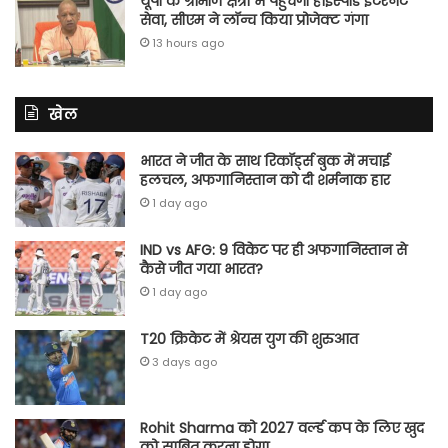
यूपी के ग्रामीण क्षेत्रों में पहुंचेगी हाईस्पीड इंटरनेट
सेवा, सीएम ने लॉन्च किया प्रोजेक्ट गंगा
13 hours ago
खेल
भारत ने जीत के साथ रिकॉर्ड्स बुक में मचाई
हलचल, अफगानिस्तान को दी शर्मनाक हार
1 day ago
IND vs AFG: 9 विकेट पर ही अफगानिस्तान से
कैसे जीत गया भारत?
1 day ago
T20 क्रिकेट में श्रेयस युग की शुरुआत
3 days ago
Rohit Sharma को 2027 वर्ल्‍ड कप के लिए खुद
को साबित करना होगा