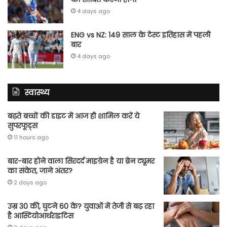
4 days ago
ENG vs NZ: 149 साल के टेस्‍ट इतिहास में पहली
बार
4 days ago
स्वास्थ्य
बढ़ते बच्चों की डाइट में आज ही शामिल करें ये
सुपरफूड्स
11 hours ago
बार-बार होने वाला सिरदर्द माइग्रेन है या ब्रेन ट्यूमर
का संकेत, जाने अंतर?
2 days ago
उम्र 30 की, घुटने 60 के? युवाओं में तेजी से बढ़ रहा
है आस्टियोआर्थराइटिस