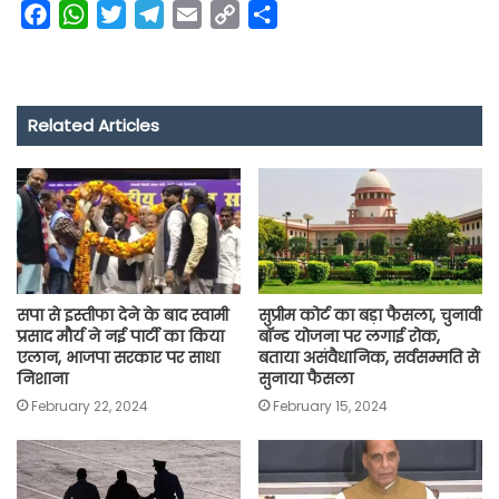
F
W
T
T
E
C
S
a
h
w
e
m
o
h
c
a
i
l
a
p
a
e
t
t
e
i
y
r
Related Articles
b
s
t
g
l
L
e
o
A
e
r
i
o
p
r
a
n
k
p
m
k
सपा से इस्तीफा देने के बाद स्वामी
सुप्रीम कोर्ट का बड़ा फैसला, चुनावी
प्रसाद मौर्य ने नई पार्टी का किया
बॉन्ड योजना पर लगाई रोक,
एलान, भाजपा सरकार पर साधा
बताया असंवैधानिक, सर्वसम्मति से
निशाना
सुनाया फैसला
February 22, 2024
February 15, 2024