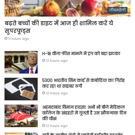
जीवनशैली
बढ़ते बच्चों की डाइट में आज ही शामिल करें ये
सुपरफूड्स
11 hours ago
H-1B वीजा फीस मामले में ट्रंप को बड़ा झटका
12 hours ago
5300 भारतीय सिम कार्ड से कंबोडिया का गिरोह
कर रहा था साइबर ठगी
12 hours ago
अहमदाबाद विमान हादसा: अभी भी बीजे मेडिकल
कॉलेज के खंडहरों में गूंजती है उस खौफनाक दिन
की चीख
12 hours ago