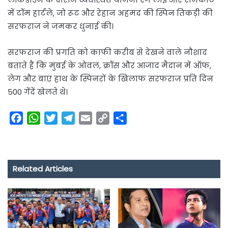
में टॉम हार्टले, जो रूट और रेहान अहमद की स्पिन तिकड़ी की
सरफराज ने जमकर धुनाई की।
सरफराज की प्रगति को काफी करीब से देखने वाले नौशाद
बताते हैं कि मुंबई के ओवल, क्रॉस और आजाद मैदान में ऑफ,
लेग और बाएं हाथ के स्पिनरों के खिलाफ सरफराज प्रति दिन
500 गेंदें खेलते थे।
F
W
T
T
E
C
S
a
h
w
e
m
o
h
c
a
i
l
a
p
a
e
t
t
e
i
y
r
Related Articles
b
s
t
g
l
L
e
o
A
e
r
i
o
p
r
a
n
k
p
m
k