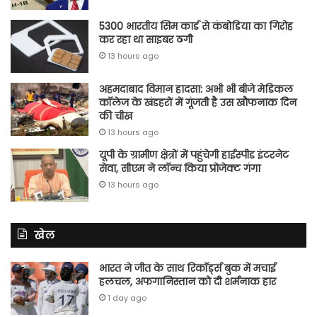
5300 भारतीय सिम कार्ड से कंबोडिया का गिरोह
कर रहा था साइबर ठगी
13 hours ago
अहमदाबाद विमान हादसा: अभी भी बीजे मेडिकल
कॉलेज के खंडहरों में गूंजती है उस खौफनाक दिन
की चीख
13 hours ago
यूपी के ग्रामीण क्षेत्रों में पहुंचेगी हाईस्पीड इंटरनेट
सेवा, सीएम ने लॉन्च किया प्रोजेक्ट गंगा
13 hours ago
खेल
भारत ने जीत के साथ रिकॉर्ड्स बुक में मचाई
हलचल, अफगानिस्तान को दी शर्मनाक हार
1 day ago