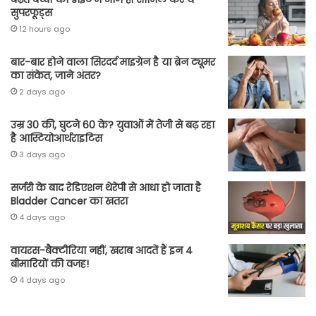
सुपरफूड्स
12 hours ago
बार-बार होने वाला सिरदर्द माइग्रेन है या ब्रेन ट्यूमर
का संकेत, जाने अंतर?
2 days ago
उम्र 30 की, घुटने 60 के? युवाओं में तेजी से बढ़ रहा
है आस्टियोआर्थराइटिस
3 days ago
सर्जरी के बाद रेडिएशन थेरेपी से आधा हो जाता है
Bladder Cancer का खतरा
4 days ago
वायरस-बैक्टीरिया नहीं, खराब आदतें हैं इन 4
बीमारियों की वजह!
4 days ago