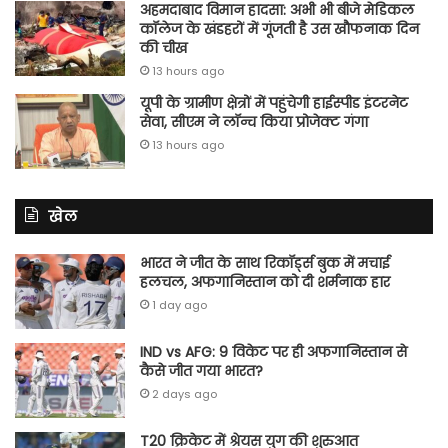
अहमदाबाद विमान हादसा: अभी भी बीजे मेडिकल
कॉलेज के खंडहरों में गूंजती है उस खौफनाक दिन
की चीख
13 hours ago
यूपी के ग्रामीण क्षेत्रों में पहुंचेगी हाईस्पीड इंटरनेट
सेवा, सीएम ने लॉन्च किया प्रोजेक्ट गंगा
13 hours ago
खेल
भारत ने जीत के साथ रिकॉर्ड्स बुक में मचाई
हलचल, अफगानिस्तान को दी शर्मनाक हार
1 day ago
IND vs AFG: 9 विकेट पर ही अफगानिस्तान से
कैसे जीत गया भारत?
2 days ago
T20 क्रिकेट में श्रेयस युग की शुरुआत