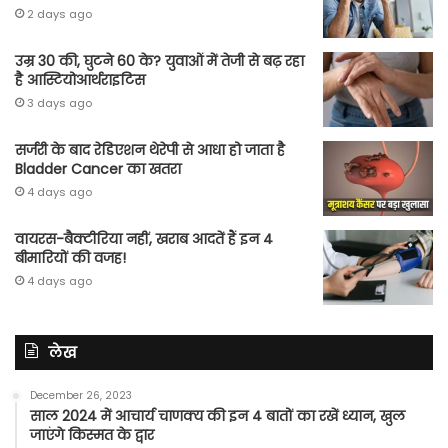
2 days ago
उम्र 30 की, घुटने 60 के? युवाओं में तेजी से बढ़ रहा
है आस्टियोआर्थराइटिस
3 days ago
सर्जरी के बाद रेडिएशन थेरेपी से आधा हो जाता है
Bladder Cancer का खतरा
4 days ago
वायरस-बैक्टीरिया नहीं, खराब आदतें हैं इन 4
बीमारियों की वजह!
4 days ago
लेख
December 26, 2023
साल 2024 में आचार्य चाणक्य की इन 4 बातों का रखें ध्यान, खुल
जाएंगे किस्मत के द्वार