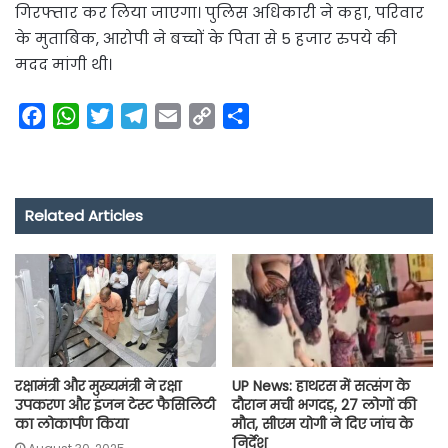
गिरफ्तार कर लिया जाएगा। पुलिस अधिकारी ने कहा, परिवार
के मुताबिक, आरोपी ने बच्चों के पिता से 5 हजार रुपये की
मदद मांगी थी।
F
W
T
T
E
C
S
a
h
w
e
m
o
h
c
a
i
l
a
p
a
e
t
t
e
i
y
r
Related Articles
b
s
t
g
l
L
e
o
A
e
r
i
o
p
r
a
n
k
p
m
k
रक्षामंत्री और मुख्यमंत्री ने रक्षा
UP News: हाथरस में सत्संग के
उपकरण और इंजन टेस्ट फैसिलिटी
दौरान मची भगदड़, 27 लोगों की
का लोकार्पण किया
मौत, सीएम योगी ने दिए जांच के
निर्देश