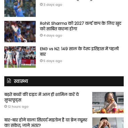
3 days ago
Rohit Sharma को 2027 वर्ल्‍ड कप के लिए खुद
को साबित करना होगा
4 days ago
ENG vs NZ: 149 साल के टेस्‍ट इतिहास में पहली
बार
5 days ago
स्वास्थ्य
बढ़ते बच्चों की डाइट में आज ही शामिल करें ये
सुपरफूड्स
12 hours ago
बार-बार होने वाला सिरदर्द माइग्रेन है या ब्रेन ट्यूमर
का संकेत, जाने अंतर?