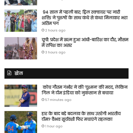
94 साल में पहली बार; ड्रिल स्क्वायर पर नारी
शक्ति ने पुरुषों के साथ कंधे से कंधा मिलाकर भरा
अंतिम पग
2 hours ago
यूपी: प्रदेश में खत्म हुआ आंधी-बारिश का दौर, मौसम
में तपिश का असर
3 hours ago
खेल
कोच गौतम गंभीर ने की ‘दुश्मन’ की मदद, लेकिन
गिल ने टीम इंडिया को नुकसान से बचाया
57 minutes ago
हार के बाद बड़े बदलाव के साथ उतरेगी भारतीय
टीम? वैभव सूर्यवंशी फिर मचाएंगे तहलका
1 hour ago