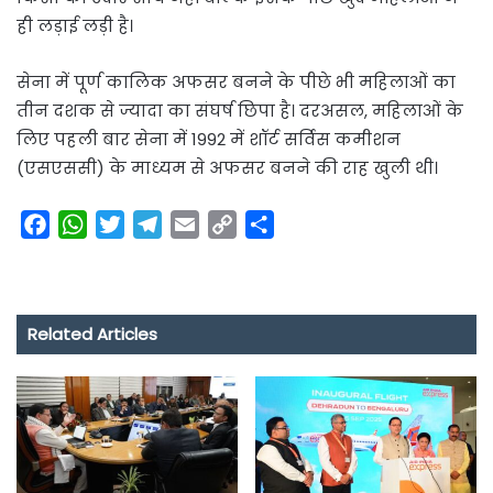
ही लड़ाई लड़ी है।
सेना में पूर्ण कालिक अफसर बनने के पीछे भी महिलाओं का
तीन दशक से ज्यादा का संघर्ष छिपा है। दरअसल, महिलाओं के
लिए पहली बार सेना में 1992 में शॉर्ट सर्विस कमीशन
(एसएससी) के माध्यम से अफसर बनने की राह खुली थी।
F
W
T
T
E
C
S
a
h
w
e
m
o
h
c
a
i
l
a
p
a
e
t
t
e
i
y
r
Related Articles
b
s
t
g
l
L
e
o
A
e
r
i
o
p
r
a
n
k
p
m
k