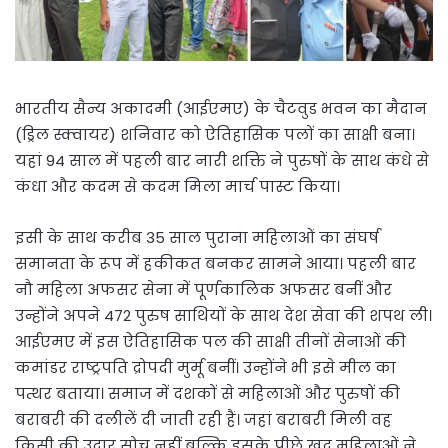
भारतीय सैन्य अकादमी (आईएमए) के चैटवुड भवन का मैदान
(ड्रिल स्क्वायर) शनिवार को ऐतिहासिक पलों का साक्षी बना।
यहां 94 साल में पहली बार नारी शक्ति ने पुरुषों के साथ कंधे से
कंधा और कदम से कदम मिला मार्च पास्ट किया।
इसी के साथ करीब 35 साल पुराना महिलाओं का संघर्ष
समानता के रूप में हकीकत बनकर सामने आया। पहली बार
नौ महिला अफसर सेना में पूर्णकालिक अफसर बनीं और
उन्होंने अपने 472 पुरुष साथियों के साथ देश सेवा की शपथ ली।
आईएमए में इस ऐतिहासिक पल की साक्षी तीनों सेनाओं की
कमांडर राष्ट्रपति द्रोपदी मुर्मू बनीं। उन्होंने भी इसे मील का
पत्थर बताया। समाज में दशकों से महिलाओं और पुरुषों की
बराबरी की दलीलें दी जाती रही हैं। जहां बराबरी मिली वह
किसी की उदार सोच नहीं बल्कि इसके पीछे खुद महिलाओं ने