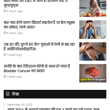
बढ़ते बच्चों की डाइट में आज ही शामिल करें ये
सुपरफूड्स
5 days ago
बार-बार होने वाला सिरदर्द माइग्रेन है या ब्रेन ट्यूमर
का संकेत, जाने अंतर?
6 days ago
उम्र 30 की, घुटने 60 के? युवाओं में तेजी से बढ़ रहा
है आस्टियोआर्थराइटिस
1 week ago
सर्जरी के बाद रेडिएशन थेरेपी से आधा हो जाता है
Bladder Cancer का खतरा
1 week ago
लेख
December 26, 2023
साल 2024 में आचार्य चाणक्य की इन 4 बातों का रखें ध्यान, खुल