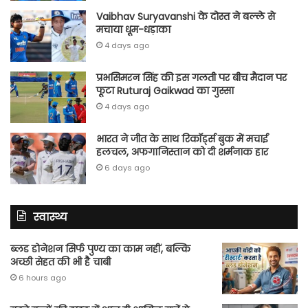
Vaibhav Suryavanshi के दोस्त ने बल्ले से
मचाया धूम-धड़ाका
4 days ago
प्रभसिमरन सिंह की इस गलती पर बीच मैदान पर
फूटा Ruturaj Gaikwad का गुस्सा
4 days ago
भारत ने जीत के साथ रिकॉर्ड्स बुक में मचाई
हलचल, अफगानिस्तान को दी शर्मनाक हार
6 days ago
स्वास्थ्य
ब्लड डोनेशन सिर्फ पुण्य का काम नहीं, बल्कि
अच्छी सेहत की भी है चाबी
6 hours ago