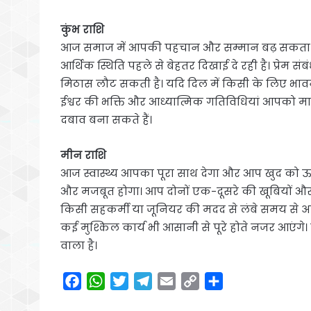
कुंभ राशि
आज समाज में आपकी पहचान और सम्मान बढ़ सकता है।
आर्थिक स्थिति पहले से बेहतर दिखाई दे रही है। प्रेम संब
मिठास लौट सकती है। यदि दिल में किसी के लिए भावना
ईश्वर की भक्ति और आध्यात्मिक गतिविधियां आपको मान
दबाव बना सकते हैं।
मीन राशि
आज स्वास्थ्य आपका पूरा साथ देगा और आप खुद को ऊर
और मजबूत होगा। आप दोनों एक-दूसरे की खूबियों और कमिय
किसी सहकर्मी या जूनियर की मदद से लंबे समय से अ
कई मुश्किल कार्य भी आसानी से पूरे होते नजर आएंग
वाला है।
F
W
T
T
E
C
S
a
h
w
e
m
o
h