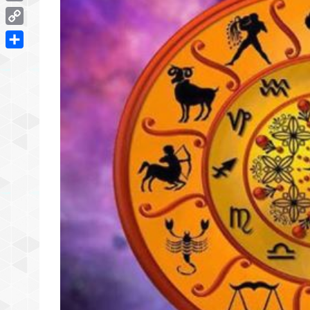
Email
Copy
Link
Share