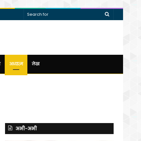
Search
for
न
अध्यात्म
लेख
अभी-अभी