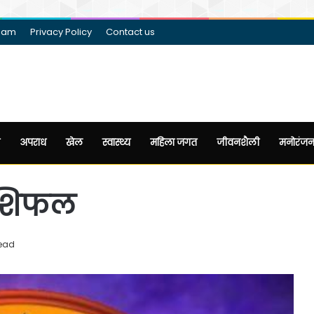
eam
Privacy Policy
Contact us
अपराध
खेल
स्वास्थ्य
महिला जगत
जीवनशैली
मनोरंज
ाशिफल
read