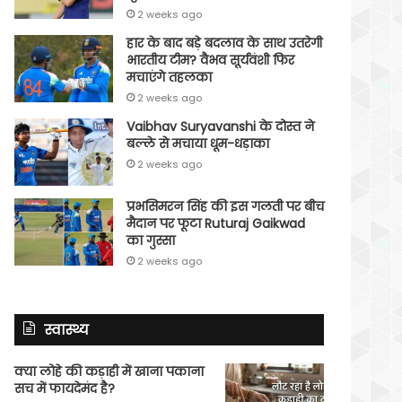
2 weeks ago
हार के बाद बड़े बदलाव के साथ उतरेगी
भारतीय टीम? वैभव सूर्यवंशी फिर
मचाएंगे तहलका
2 weeks ago
Vaibhav Suryavanshi के दोस्त ने
बल्ले से मचाया धूम-धड़ाका
2 weeks ago
प्रभसिमरन सिंह की इस गलती पर बीच
मैदान पर फूटा Ruturaj Gaikwad
का गुस्सा
2 weeks ago
स्वास्थ्य
क्या लोहे की कड़ाही में खाना पकाना
सच में फायदेमंद है?