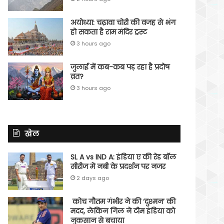
अयोध्या: चढ़ावा चोरी की वजह से भंग
हो सकता है राम मंदिर ट्रस्ट
3 hours ago
जुलाई में कब-कब पड़ रहा है प्रदोष
व्रत?
3 hours ago
खेल
SL A vs IND A: इंडिया ए की रेड बॉल
सीरीज में नबी के प्रदर्शन पर नजर
2 days ago
कोच गौतम गंभीर ने की ‘दुश्मन’ की
मदद, लेकिन गिल ने टीम इंडिया को
नुकसान से बचाया