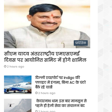
प्रादेशिक
सीएम यादव अंतरराष्ट्रीय एमएसएमई
दिवस पर आयोजित समिट में होगे शामिल
2 hours ago
दिल्ली एयरपोर्ट पर Indigo की
फ्लाइट में हंगामा, बिना AC के घंटों
बैठे रहे यात्री
2 hours ago
केदारनाथ धाम: इस बार मानसून से
पहले ही हेली सेवा का संचालन बंद
2 hours ago