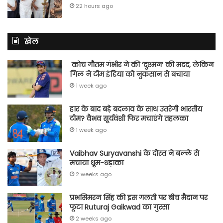
22 hours ago
खेल
कोच गौतम गंभीर ने की ‘दुश्मन’ की मदद, लेकिन
गिल ने टीम इंडिया को नुकसान से बचाया
1 week ago
हार के बाद बड़े बदलाव के साथ उतरेगी भारतीय
टीम? वैभव सूर्यवंशी फिर मचाएंगे तहलका
1 week ago
Vaibhav Suryavanshi के दोस्त ने बल्ले से
मचाया धूम-धड़ाका
2 weeks ago
प्रभसिमरन सिंह की इस गलती पर बीच मैदान पर
फूटा Ruturaj Gaikwad का गुस्सा
2 weeks ago