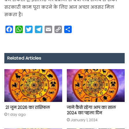
सरकारी काम पूरा करने के लिए आज अच्छा अवसर मिल
सकता है।
F
W
T
T
E
C
S
a
h
w
e
m
o
h
c
a
i
l
a
p
a
e
t
t
e
i
y
r
Related Articles
b
s
t
g
l
L
e
o
A
e
r
i
o
p
r
a
n
k
p
m
k
21 जून 2026 का राशिफल
जाने कैसे रहेगा आप का साल
2024 का पहला दिन
1 day ago
January 1, 2024