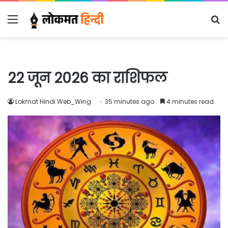
Menu
S
fo
22 जून 2026 का राशिफल
Lokmat Hindi Web_Wing
35 minutes ago
4 minutes read