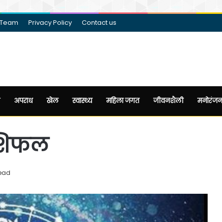
 Team
Privacy Policy
Contact us
अपराध
खेल
स्वास्थ्य
महिला जगत
जीवनशैली
मनोरंज
ाशिफल
read