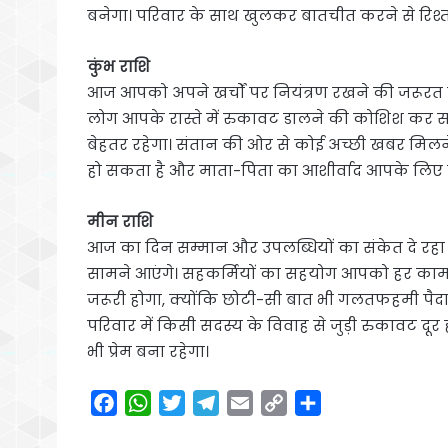
बनेगा। परिवार के साथ खुलकर बातचीत करने से रिश्तो
कुंभ राशि
आज आपको अपने खर्चों पर नियंत्रण रखने की जरूरत ह
लोग आपके रास्ते में रुकावट डालने की कोशिश कर 
बेहतर रहेगा। संतान की ओर से कोई अच्छी खबर मिलने
हो सकता है और माता-पिता का आशीर्वाद आपके लिए 
मीन राशि
आज का दिन सम्मान और उपलब्धियों का संकेत दे रहा है।
सामने आएंगे। सहकर्मियों का सहयोग आपको हर काम म
जरूरी होगा, क्योंकि छोटी-सी बात भी गलतफहमी पैदा 
परिवार में किसी सदस्य के विवाह से जुड़ी रुकावट दूर
भी प्रेम बना रहेगा।
F
W
T
T
E
C
S
a
h
w
e
m
o
h