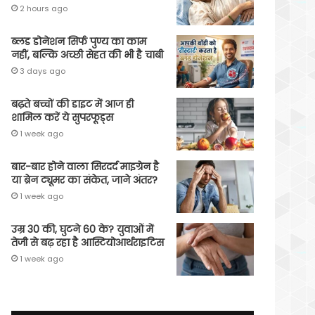
2 hours ago
ब्लड डोनेशन सिर्फ पुण्य का काम
नहीं, बल्कि अच्छी सेहत की भी है चाबी
3 days ago
बढ़ते बच्चों की डाइट में आज ही
शामिल करें ये सुपरफूड्स
1 week ago
बार-बार होने वाला सिरदर्द माइग्रेन है
या ब्रेन ट्यूमर का संकेत, जाने अंतर?
1 week ago
उम्र 30 की, घुटने 60 के? युवाओं में
तेजी से बढ़ रहा है आस्टियोआर्थराइटिस
1 week ago