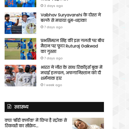
3 days ago
Vaibhav Suryavanshi के दोस्त ने
बल्ले से मचाया धूम-धड़ाका
7 days ago
प्रभसिमरन सिंह की इस गलती पर बीच
मैदान पर फूटा Ruturaj Gaikwad
का गुस्सा
7 days ago
भारत ने जीत के साथ रिकॉर्ड्स बुक में
मचाई हलचल, अफगानिस्तान को दी
शर्मनाक हार
1 week ago
स्वास्थ्य
क्या ‘बॉडी क्लॉक’ में छिपा है स्ट्रोक से
रिकवरी का सीक्रेट…