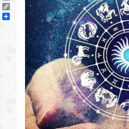
Email
Copy
Link
Share