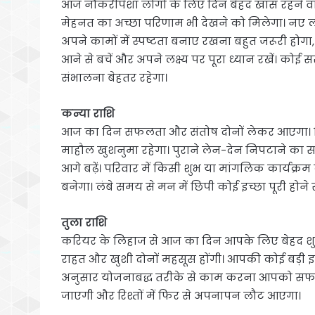
आज नौकरीपेशा लोगों के लिए दिन बेहद खास रहने व
मेहनत का अच्छा परिणाम भी देखने को मिलेगा। नए लो
अपने कामों में स्पष्टता बनाए रखना बहुत जरूरी होगा,
आने से बचें और अपने लक्ष्य पर पूरा ध्यान रखें। को
संभालना बेहतर रहेगा।
कन्या राशि
आज का दिन सफलता और संतोष दोनों लेकर आएगा। रिश्त
माहौल खुशनुमा रहेगा। पुराने लेन-देन निपटाने क
आगे बढ़ें। परिवार में किसी शुभ या मांगलिक कार्यक्रम
बनेगा। लंबे समय से मन में छिपी कोई इच्छा पूरी होन
तुला राशि
करियर के लिहाज से आज का दिन आपके लिए बेहद शुभ 
राहत और खुशी दोनों महसूस होंगी। आपकी कोई बड़ी इच्छ
अनुसार योजनाबद्ध तरीके से काम करना आपको सफलत
जाएगी और रिश्तों में फिर से अपनापन लौट आएगा।