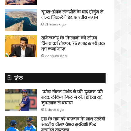
यूएस-ईरान समझौते के बाद होर्मुज से
जल्द निकलेंगे 34 भारतीय जहाज
21 hours ago
तमिलनाडु के किसानों को सीएम
विजय का तोहफा, 75 हजार रुपये तक
का कर्जा माफ
22 hours ago
खेल
कोच गौतम गंभीर ने की ‘दुश्मन’ की
मदद, लेकिन गिल ने टीम इंडिया को
नुकसान से बचाया
3 days ago
हार के बाद बड़े बदलाव के साथ उतरेगी
भारतीय टीम? वैभव सूर्यवंशी फिर
मचाएंगे तहलका