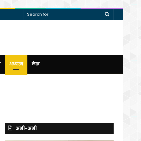
Search
for
न
अध्यात्म
लेख
अभी-अभी