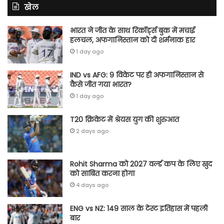
खेल
भारत ने जीत के साथ रिकॉर्ड्स बुक में मचाई
हलचल, अफगानिस्तान को दी शर्मनाक हार
1 day ago
IND vs AFG: 9 विकेट पर ही अफगानिस्तान से
कैसे जीत गया भारत?
1 day ago
T20 क्रिकेट में श्रेयस युग की शुरुआत
2 days ago
Rohit Sharma को 2027 वर्ल्‍ड कप के लिए खुद
को साबित करना होगा
4 days ago
ENG vs NZ: 149 साल के टेस्‍ट इतिहास में पहली
बार