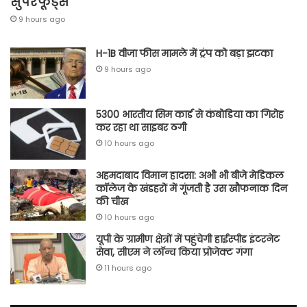
सुपरफूड्स
9 hours ago
H-1B वीजा फीस मामले में ट्रंप को बड़ा झटका
9 hours ago
5300 भारतीय सिम कार्ड से कंबोडिया का गिरोह
कर रहा था साइबर ठगी
10 hours ago
अहमदाबाद विमान हादसा: अभी भी बीजे मेडिकल
कॉलेज के खंडहरों में गूंजती है उस खौफनाक दिन
की चीख
10 hours ago
यूपी के ग्रामीण क्षेत्रों में पहुंचेगी हाईस्पीड इंटरनेट
सेवा, सीएम ने लॉन्च किया प्रोजेक्ट गंगा
11 hours ago