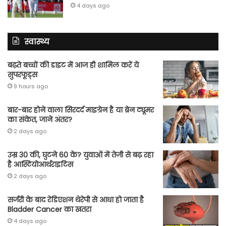
4 days ago
स्वास्थ्य
बढ़ते बच्चों की डाइट में आज ही शामिल करें ये
सुपरफूड्स
9 hours ago
बार-बार होने वाला सिरदर्द माइग्रेन है या ब्रेन ट्यूमर
का संकेत, जाने अंतर?
2 days ago
उम्र 30 की, घुटने 60 के? युवाओं में तेजी से बढ़ रहा
है आस्टियोआर्थराइटिस
2 days ago
सर्जरी के बाद रेडिएशन थेरेपी से आधा हो जाता है
Bladder Cancer का खतरा
4 days ago