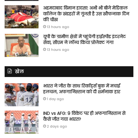
अहमदाबाद विमान हादसा: अभी भी बीजे मेडिकल
कॉलेज के खंडहरों में गूंजती है उस खौफनाक दिन
की चीख
13 hours ago
यूपी के ग्रामीण क्षेत्रों में पहुंचेगी हाईस्पीड इंटरनेट
सेवा, सीएम ने लॉन्च किया प्रोजेक्ट गंगा
13 hours ago
खेल
भारत ने जीत के साथ रिकॉर्ड्स बुक में मचाई
हलचल, अफगानिस्तान को दी शर्मनाक हार
1 day ago
IND vs AFG: 9 विकेट पर ही अफगानिस्तान से
कैसे जीत गया भारत?
2 days ago