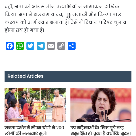
वहीं, सपा की ओर से तीन प्रत्याशियों ने नामांकन दाखिल
किया। सपा ने बलराम यादव, गुड्डू जमाली और किरण पाल
कश्यप को उम्मीदवार बनाया है। ऐसे में विधान परिषद चुनाव
होना तय हो गया है।
F
W
T
T
E
C
S
a
h
w
e
m
o
h
c
a
i
l
a
p
a
e
t
t
e
i
y
r
Related Articles
b
s
t
g
l
L
e
o
A
e
r
i
o
p
r
a
n
k
p
m
k
जनता दर्शन में सीएम योगी ने 200
उप्र महिलाओं के लिए पूरी तरह
लोगों की समस्याएं सुनीं
असुरक्षित हो चुका है क्योंकि सुरक्षा