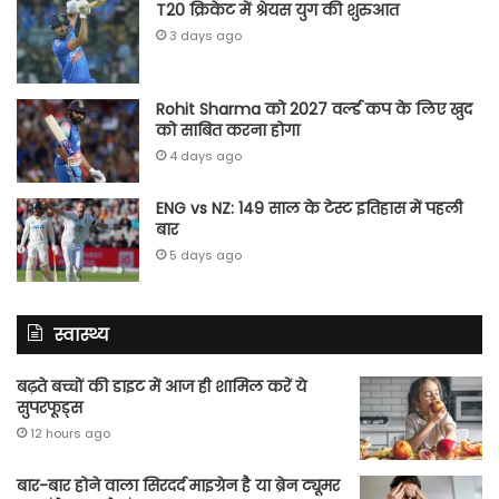
T20 क्रिकेट में श्रेयस युग की शुरुआत
3 days ago
Rohit Sharma को 2027 वर्ल्‍ड कप के लिए खुद
को साबित करना होगा
4 days ago
ENG vs NZ: 149 साल के टेस्‍ट इतिहास में पहली
बार
5 days ago
स्वास्थ्य
बढ़ते बच्चों की डाइट में आज ही शामिल करें ये
सुपरफूड्स
12 hours ago
बार-बार होने वाला सिरदर्द माइग्रेन है या ब्रेन ट्यूमर