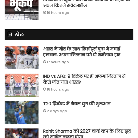
भवन कितने संवेदनशील
19 hours ago
खेल
भारत ने जीत के साथ रिकॉर्ड्स बुक में मचाई
हलचल, अफगानिस्तान को दी शर्मनाक हार
17 hours ago
IND vs AFG: 9 विकेट पर ही अफगानिस्तान से
कैसे जीत गया भारत?
18 hours ago
T20 क्रिकेट में श्रेयस युग की शुरुआत
2 days ago
Rohit Sharma को 2027 वर्ल्‍ड कप के लिए खुद
को साबित करना होगा