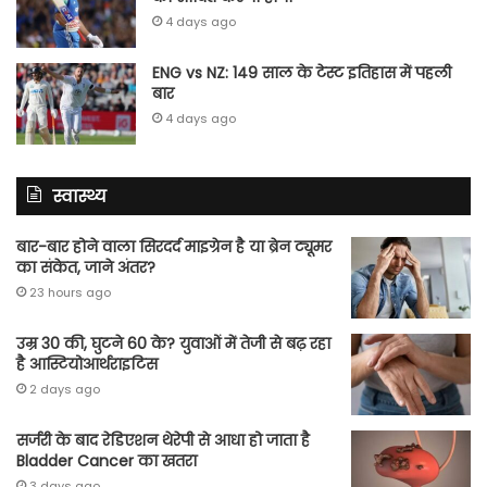
4 days ago
ENG vs NZ: 149 साल के टेस्‍ट इतिहास में पहली
बार
4 days ago
स्वास्थ्य
बार-बार होने वाला सिरदर्द माइग्रेन है या ब्रेन ट्यूमर
का संकेत, जाने अंतर?
23 hours ago
उम्र 30 की, घुटने 60 के? युवाओं में तेजी से बढ़ रहा
है आस्टियोआर्थराइटिस
2 days ago
सर्जरी के बाद रेडिएशन थेरेपी से आधा हो जाता है
Bladder Cancer का खतरा
3 days ago