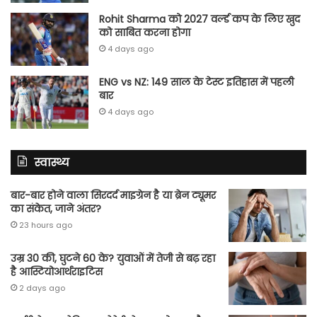
Rohit Sharma को 2027 वर्ल्‍ड कप के लिए खुद
को साबित करना होगा
4 days ago
ENG vs NZ: 149 साल के टेस्‍ट इतिहास में पहली
बार
4 days ago
स्वास्थ्य
बार-बार होने वाला सिरदर्द माइग्रेन है या ब्रेन ट्यूमर
का संकेत, जाने अंतर?
23 hours ago
उम्र 30 की, घुटने 60 के? युवाओं में तेजी से बढ़ रहा
है आस्टियोआर्थराइटिस
2 days ago