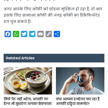
अगर आपके लिए कॉफी को छोड़ना मुश्किल हो रहा है, तो आप
इसके लिए सामान्य कॉफी की जगह कॉफी का डिकैफिनेटेड
रूप चुन सकते हैं।
F
W
T
T
E
C
S
a
h
w
e
m
o
h
c
a
i
l
a
p
a
e
t
t
e
i
y
r
Related Articles
b
s
t
g
l
L
e
o
A
e
r
i
o
p
r
a
n
k
p
m
k
सिर्फ पेट नहीं भरेगा, आपकी गट
क्या अस्थमा इनहेलर कर रहा है
हेल्थ भी सुधारेगा आपका ब्रेकफास्ट
आपकी हड्डियां कमजोर?