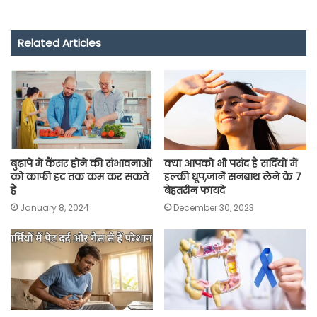
c
a
i
l
a
p
a
e
t
t
e
i
y
r
Related Articles
b
s
t
g
l
L
e
o
A
e
r
i
o
p
r
a
n
k
p
m
k
बुढ़ापे में कैंसर होने की संभावनाओं
क्या आपको भी पसंद है सर्दियों में
को काफी हद तक कम कर सकते
हल्की धूप,जानें सनबाथ लेने के 7
हैं
बेहतरीन फायदे
January 8, 2024
December 30, 2023