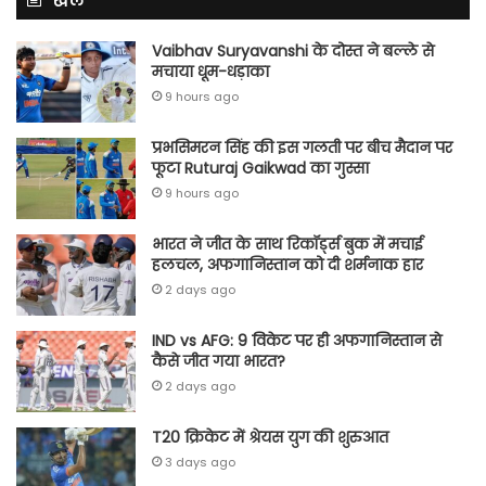
खेल
Vaibhav Suryavanshi के दोस्त ने बल्ले से
मचाया धूम-धड़ाका
9 hours ago
प्रभसिमरन सिंह की इस गलती पर बीच मैदान पर
फूटा Ruturaj Gaikwad का गुस्सा
9 hours ago
भारत ने जीत के साथ रिकॉर्ड्स बुक में मचाई
हलचल, अफगानिस्तान को दी शर्मनाक हार
2 days ago
IND vs AFG: 9 विकेट पर ही अफगानिस्तान से
कैसे जीत गया भारत?
2 days ago
T20 क्रिकेट में श्रेयस युग की शुरुआत
3 days ago