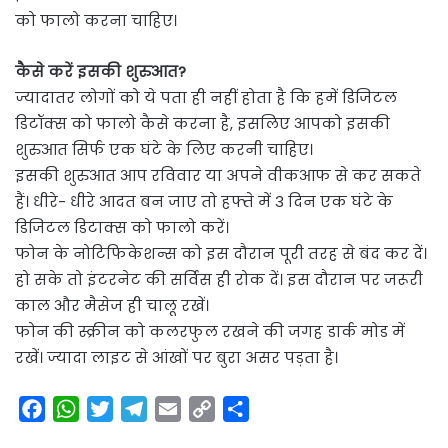
को फालो करना चाहिए।
कैसे करें इसकी शुरुआत?
ज्यादातर लोगों को ये पता ही नहीं होता है कि हमें डिजिटल
डिटॉक्स को फालो कैसे करना है, इसलिए आपको इसकी
शुरुआत सिर्फ एक घंटे के लिए करनी चाहिए।
इसकी शुरुआत आप रविवार या अपने वीकआफ से कर सकते
हैं। धीरे- धीरे आदत बन जाए तो हफ्ते में 3 दिन एक घंटे के
डिजिटल डिटाक्स को फालो करें।
फोन के नोटिफिकेशन्स को इस दौरान पूरी तरह से बंद कर दें।
हो सके तो इंटरनेट की सर्विस ही रोक दें। इस दौरान पर जरूरी
काल और मैसेज ही चालू रखें।
फोन की स्क्रीन को कलरफुल रखने की जगह डार्क मोड में
रखें। ज्यादा लाइट से आंखों पर बुरा असर पड़ता है।
F
W
T
T
E
C
S
a
h
w
e
m
o
h