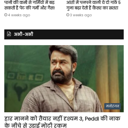
पानी की कमी से गर्मियों में बढ़
आंतों में पनपने वाली ये दो गांठें 5
सकती है पेट की गर्मी और गैस!
गुना बढ़ा देती हैं कैंसर का खतरा
4 weeks ago
3 weeks ago
अभी-अभी
मनोरंजन
हार मानने को तैयार नहीं दृश्यम 3, Peddi की नाक
के नीचे से उड़ाई मोटी रकम