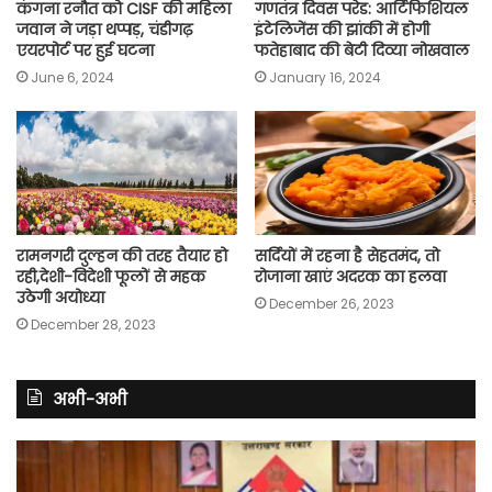
कंगना रनौत को CISF की महिला
गणतंत्र दिवस परेड: आर्टिफिशियल
जवान ने जड़ा थप्पड़, चंडीगढ़
इंटेलिजेंस की झांकी में होगी
एयरपोर्ट पर हुई घटना
फतेहाबाद की बेटी दिव्या नोखवाल
June 6, 2024
January 16, 2024
रामनगरी दुल्हन की तरह तैयार हो
सर्दियों में रहना है सेहतमंद, तो
रही,देशी-विदेशी फूलों से महक
रोजाना खाएं अदरक का हलवा
उठेगी अयोध्या
December 26, 2023
December 28, 2023
अभी-अभी