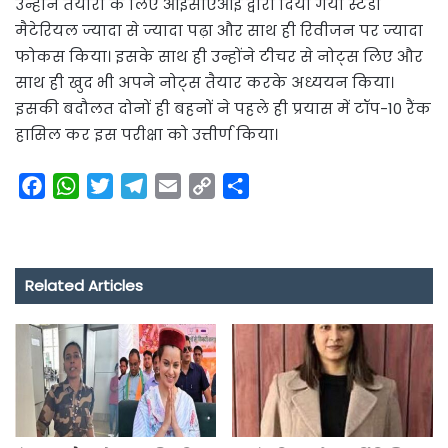
उन्होंने तैयारी के लिए आईसीएआई द्वारा दिया गया स्टडी
मैटेरियल ज्यादा से ज्यादा पढ़ा और साथ ही रिवीजन पर ज्यादा
फोकस किया। इसके साथ ही उन्होंने टीचर से नोट्स लिए और
साथ ही खुद भी अपने नोट्स तैयार करके अध्ययन किया।
इसकी बदौलत दोनों ही बहनों ने पहले ही प्रयास में टॉप-10 रैंक
हासिल कर इस परीक्षा को उत्तीर्ण किया।
F
W
T
T
E
C
S
a
h
w
e
m
o
h
c
a
i
l
a
p
a
e
t
t
e
i
y
r
Related Articles
b
s
t
g
l
L
e
o
A
e
r
i
o
p
r
a
n
k
p
m
k