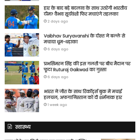
हार के बाद बड़े बदलाव के साथ उतरेगी भारतीय
टीम? वैभव सूर्यवंशी फिर मचाएंगे तहलका
2 days ago
Vaibhav Suryavanshi के दोस्त ने बल्ले से
मचाया धूम-धड़ाका
6 days ago
प्रभसिमरन सिंह की इस गलती पर बीच मैदान पर
फूटा Ruturaj Gaikwad का गुस्सा
6 days ago
भारत ने जीत के साथ रिकॉर्ड्स बुक में मचाई
हलचल, अफगानिस्तान को दी शर्मनाक हार
1 week ago
स्वास्थ्य