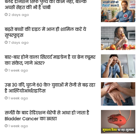
ब्लड डोनेशन सिर्फ पुण्य का काम नहीं, बल्कि
अच्छी सेहत की भी है चाबी
2 days ago
बढ़ते बच्चों की डाइट में आज ही शामिल करें ये
सुपरफूड्स
7 days ago
बार-बार होने वाला सिरदर्द माइग्रेन है या ब्रेन ट्यूमर
का संकेत, जाने अंतर?
1 week ago
उम्र 30 की, घुटने 60 के? युवाओं में तेजी से बढ़ रहा
है आस्टियोआर्थराइटिस
1 week ago
सर्जरी के बाद रेडिएशन थेरेपी से आधा हो जाता है
Bladder Cancer का खतरा
1 week ago