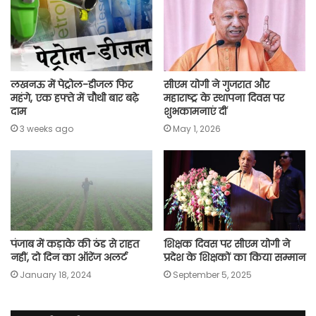
o
p
r
a
n
k
p
m
k
लखनऊ में पेट्रोल-डीजल फिर
सीएम योगी ने गुजरात और
महंगे, एक हफ्ते में चौथी बार बढ़े
महाराष्ट्र के स्थापना दिवस पर
दाम
शुभकामनाएं दीं
3 weeks ago
May 1, 2026
पंजाब में कड़ाके की ठंड से राहत
शिक्षक दिवस पर सीएम योगी ने
नहीं, दो दिन का ऑरेंज अलर्ट
प्रदेश के शिक्षकों का किया सम्मान
January 18, 2024
September 5, 2025