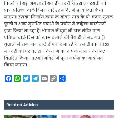
किलो की बड़ी अगरबत्ती बनाई जा रही है। इस अगरबत्ती को
प्राण प्रतिष्ठा वाले दिन अंगारेश्वर मंदिर में प्रज्वलित किया
जाएगा। इसका निर्माण काय के गोबर, गाय के घी, चंदन, गूगल
फूलों व अन्य सुगंधित पदाथों के प्रयोग से महिला कारीगरों
द्वारा किया जा रहा है। भोपाल में युवा भी राम मंदिर प्राण
प्रतिष्ठा वाले दिन को खास बनाने की तैयारी में जुट गए हैं।
युवाओं ने राम नाम वाले दीपक बना रहे हैं। इन दीपक को 22
जनवरी को घर घर राम के नाम का दीपक जलाने के लिए
वितरित किया जाएगा। मंदिरों में पूजा अर्चना का आयोजन
किया जाएगा।
F
W
T
T
E
C
S
a
h
w
e
m
o
h
c
a
i
l
a
p
a
e
t
t
e
i
y
r
Related Articles
b
s
t
g
l
L
e
o
A
e
r
i