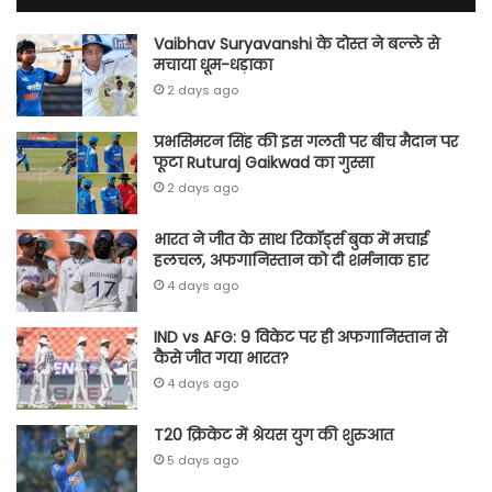
Vaibhav Suryavanshi के दोस्त ने बल्ले से
मचाया धूम-धड़ाका
2 days ago
प्रभसिमरन सिंह की इस गलती पर बीच मैदान पर
फूटा Ruturaj Gaikwad का गुस्सा
2 days ago
भारत ने जीत के साथ रिकॉर्ड्स बुक में मचाई
हलचल, अफगानिस्तान को दी शर्मनाक हार
4 days ago
IND vs AFG: 9 विकेट पर ही अफगानिस्तान से
कैसे जीत गया भारत?
4 days ago
T20 क्रिकेट में श्रेयस युग की शुरुआत
5 days ago