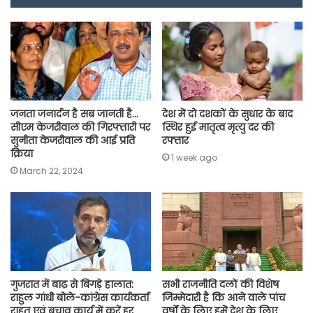
o
A
e
r
i
o
p
r
a
n
k
p
m
k
जनता जनार्दन है सब जानती है…
देश में दो दशकों के सुधार के बाद
सीएम केजरीवाल की गिरफ्तारी पर
स्थिर हुई मातृत्व मृत्यु दर की
सुनीता केजरीवाल की आई प्रति​
रफ्तार
क्रिया
1 week ago
March 22, 2024
गुजरात में बाढ़ से बिगड़े हालात:
सभी राजनीति दलों की विशेष
राहुल गांधी बोले-कांग्रेस कार्यकर्ता
जिम्मेदारी है कि आने वाले पांच
राहत एवं बचाव कार्य में करें हर
वर्षों के लिए हमें देश के लिए