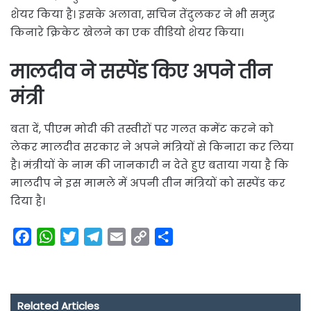
शेयर किया है। इसके अलावा, सचिन तेंदुलकर ने भी समुद्र
किनारे क्रिकेट खेलने का एक वीडियो शेयर किया।
मालदीव ने सस्पेंड किए अपने तीन
मंत्री
बता दें, पीएम मोदी की तस्वीरों पर गलत कमेंट करने को
लेकर मालदीव सरकार ने अपने मंत्रियों से किनारा कर लिया
है। मंत्रीयों के नाम की जानकारी न देते हुए बताया गया है कि
मालदीप ने इस मामले में अपनी तीन मंत्रियों को सस्पेंड कर
दिया है।
F
W
T
T
E
C
S
a
h
w
e
m
o
h
c
a
i
l
a
p
a
e
t
t
e
i
y
r
Related Articles
b
s
t
g
l
L
e