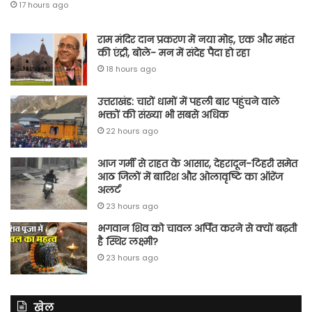
17 hours ago
राम मंदिर दान प्रकरण में नया मोड़, एक और महंत
की एंट्री, बोले- मन में संदेह पैदा हो रहा
18 hours ago
उत्तराखंड: चारों धामों में पहली बार पहुंचने वाले
भक्तों की संख्या भी सबसे अधिक
22 hours ago
आज गर्मी से राहत के आसार, देहरादून-टिहरी समेत
आठ जिलों में बारिश और ओलावृष्टि का ऑरेंज
अलर्ट
23 hours ago
भगवान शिव को चावल अर्पित करने से क्यों बढ़ती
है स्थिर लक्ष्मी?
23 hours ago
खेल