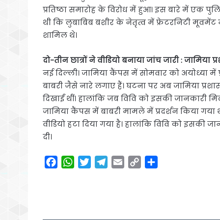
प्रतिष्ठा समारोह के विरोध में हुआ। इस बारे में एक
थी कि लुबाबिब बशीर के नेतृत्व में फ्रेटरनिटी मूवमे
शामिल थे।
दो-तीन छात्रों ने वीडियो बनाया जांच जारी : जामिया प
नई दिल्ली। जामिया कैंपस में सोमवार को अयोध्या में प्र
बाबरी जैसे नारे लगाए हैं। घटना पर अब जामिया प्रशा
दिखाईं थीं। हालांकि जब विवि को इसकी जानकारी मिली 
जामिया कैंपस में बाबरी मामले में प्रदर्शन किया ग
वीडियो हटा दिया गया है। हालांकि विवि को इसकी जा
दी।
F
W
T
T
E
C
S
a
h
w
e
m
o
h
c
a
i
l
a
p
a
e
t
t
e
i
y
r
b
s
t
g
l
L
e