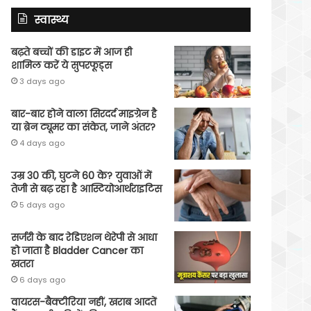
स्वास्थ्य
बढ़ते बच्चों की डाइट में आज ही
शामिल करें ये सुपरफूड्स
3 days ago
बार-बार होने वाला सिरदर्द माइग्रेन है
या ब्रेन ट्यूमर का संकेत, जाने अंतर?
4 days ago
उम्र 30 की, घुटने 60 के? युवाओं में
तेजी से बढ़ रहा है आस्टियोआर्थराइटिस
5 days ago
सर्जरी के बाद रेडिएशन थेरेपी से आधा
हो जाता है Bladder Cancer का
खतरा
6 days ago
वायरस-बैक्टीरिया नहीं, खराब आदतें