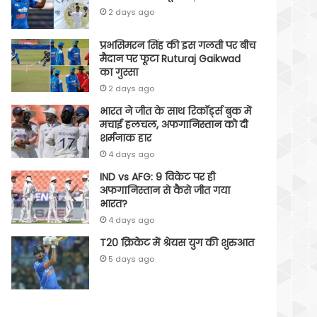
2 days ago
प्रभसिमरन सिंह की इस गलती पर बीच
मैदान पर फूटा Ruturaj Gaikwad
का गुस्सा
2 days ago
भारत ने जीत के साथ रिकॉर्ड्स बुक में
मचाई हलचल, अफगानिस्तान को दी
शर्मनाक हार
4 days ago
IND vs AFG: 9 विकेट पर ही
अफगानिस्तान से कैसे जीत गया
भारत?
4 days ago
T20 क्रिकेट में श्रेयस युग की शुरुआत
5 days ago