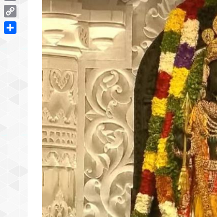
Email
Copy
Link
Share