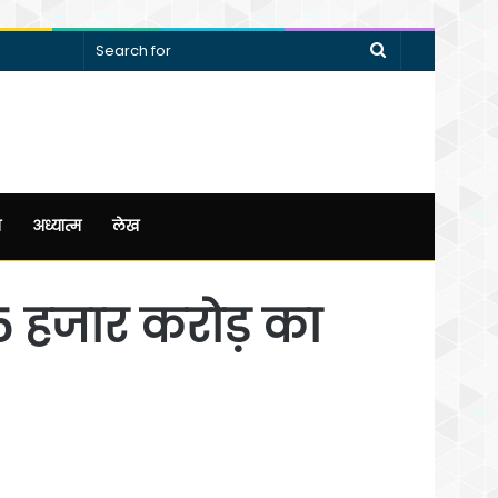
Search
for
न
अध्यात्म
लेख
 25 हजार करोड़ का