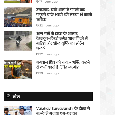
17 hours ago
उत्तराखंड: चारों धामों में पहली बार
पहुंचने वाले भक्तों की संख्या भी सबसे
अधिक
22 hours ago
आज गर्मी से राहत के आसार,
देहरादून-टिहरी समेत आठ जिलों में
बारिश और ओलावृष्टि का ऑरेंज
अलर्ट
22 hours ago
भगवान शिव को चावल अर्पित करने
से क्यों बढ़ती है स्थिर लक्ष्मी?
23 hours ago
खेल
Vaibhav Suryavanshi के दोस्त ने
बल्ले से मचाया धूम-धड़ाका