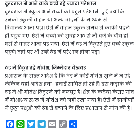
दूरदराज से आने वाले बच्चे रहे ज्यादा परेशान
दूरदराज से स्कूल आने बच्चों को बहुत परेशानी हुई, क्योंकि
उनको स्कूली वाहन या अन्य वाहनों के माध्यम से
विद्यालय आना पड़ा। ऐसे में वाहन स्कूल समय से काफी पहले
ही पहुंच गए। ऐसे में बच्चों को सुबह आठ से नौ बजे के बीच ही
घरों से बाहर आना पड़ गया। ऐसे में ठंड में ठिठुरते हुए बच्चे स्कूल
पहुंचे। वहां पर भी उन्हें ठंड में परेशान होना पड़ा।
ठंड में ठिठुर रहे गोवंश, जिम्मेदार बेखबर
प्रशासन के सख्त आदेश हैं कि ठंड में कोई गोवंश खुले में न रहे
लेकिन यहां आदेश हवा- हवाई साबित हो रहे हैं। इस कड़ाके की
ठंड में भी गोवंश ठिठुरने को मजबूर हैं। क्षेत्र के कटैया केसर गांव
में गोआश्रय स्थल में गोवंश को नहीं रखा गया है। ऐसे में ग्रामीणों
ने छुट्टा पशुओ को ठंड से बचाने के लिए प्रशासन से मांग की है।
F
W
T
T
E
C
S
a
h
w
e
m
o
h