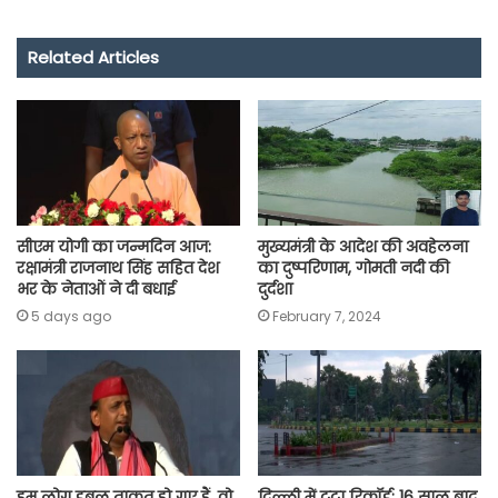
c
a
i
l
a
p
a
e
t
t
e
i
y
r
Related Articles
b
s
t
g
l
L
e
o
A
e
r
i
o
p
r
a
n
k
p
m
k
सीएम योगी का जन्मदिन आज:
मुख्यमंत्री के आदेश की अवहेलना
रक्षामंत्री राजनाथ सिंह सहित देश
का दुष्परिणाम, गोमती नदी की
भर के नेताओं ने दी बधाई
दुर्दशा
5 days ago
February 7, 2024
हम लोग डबल ताकत हो गए हैं, वो
दिल्ली में टूटा रिकॉर्ड: 16 साल बाद