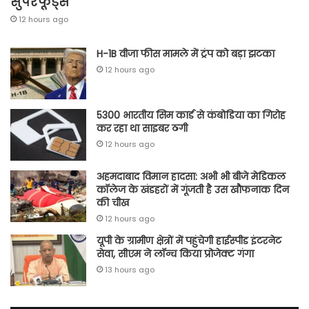
सुपरफूड्स
12 hours ago
H-1B वीजा फीस मामले में ट्रंप को बड़ा झटका
12 hours ago
5300 भारतीय सिम कार्ड से कंबोडिया का गिरोह
कर रहा था साइबर ठगी
12 hours ago
अहमदाबाद विमान हादसा: अभी भी बीजे मेडिकल
कॉलेज के खंडहरों में गूंजती है उस खौफनाक दिन
की चीख
12 hours ago
यूपी के ग्रामीण क्षेत्रों में पहुंचेगी हाईस्पीड इंटरनेट
सेवा, सीएम ने लॉन्च किया प्रोजेक्ट गंगा
13 hours ago