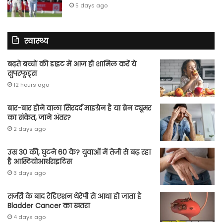
5 days ago
स्वास्थ्य
बढ़ते बच्चों की डाइट में आज ही शामिल करें ये
सुपरफूड्स
12 hours ago
बार-बार होने वाला सिरदर्द माइग्रेन है या ब्रेन ट्यूमर
का संकेत, जाने अंतर?
2 days ago
उम्र 30 की, घुटने 60 के? युवाओं में तेजी से बढ़ रहा
है आस्टियोआर्थराइटिस
3 days ago
सर्जरी के बाद रेडिएशन थेरेपी से आधा हो जाता है
Bladder Cancer का खतरा
4 days ago