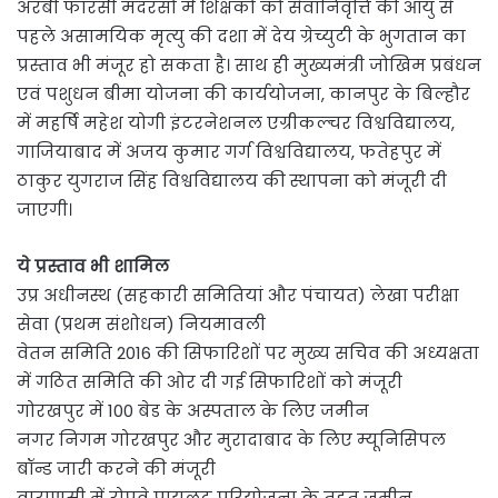
अरबी फारसी मदरसों में शिक्षकों को सेवानिवृत्ति की आयु से
पहले असामयिक मृत्यु की दशा में देय ग्रेच्युटी के भुगतान का
प्रस्ताव भी मंजूर हो सकता है। साथ ही मुख्यमंत्री जोखिम प्रबंधन
एवं पशुधन बीमा योजना की कार्ययोजना, कानपुर के बिल्हौर
में महर्षि महेश योगी इंटरनेशनल एग्रीकल्चर विश्वविद्यालय,
गाजियाबाद में अजय कुमार गर्ग विश्वविद्यालय, फतेहपुर में
ठाकुर युगराज सिंह विश्वविद्यालय की स्थापना को मंजूरी दी
जाएगी।
ये प्रस्ताव भी शामिल
उप्र अधीनस्थ (सहकारी समितियां और पंचायत) लेखा परीक्षा
सेवा (प्रथम संशोधन) नियमावली
वेतन समिति 2016 की सिफारिशों पर मुख्य सचिव की अध्यक्षता
में गठित समिति की ओर दी गई सिफारिशों को मंजूरी
गोरखपुर में 100 बेड के अस्पताल के लिए जमीन
नगर निगम गोरखपुर और मुरादाबाद के लिए म्यूनिसिपल
बॉन्ड जारी करने की मंजूरी
वाराणसी में रोपवे पायलट परियोजना के तहत जमीन