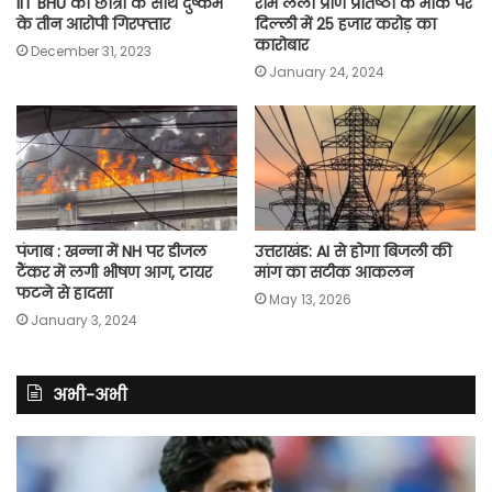
IIT BHU की छात्रा के साथ दुष्कर्म
राम लला प्राण प्रतिष्ठा के मौके पर
के तीन आरोपी गिरफ्तार
दिल्ली में 25 हजार करोड़ का
कारोबार
December 31, 2023
January 24, 2024
पंजाब : खन्ना में NH पर डीजल
उत्तराखंड: AI से होगा बिजली की
टैंकर में लगी भीषण आग, टायर
मांग का सटीक आकलन
फटने से हादसा
May 13, 2026
January 3, 2024
अभी-अभी