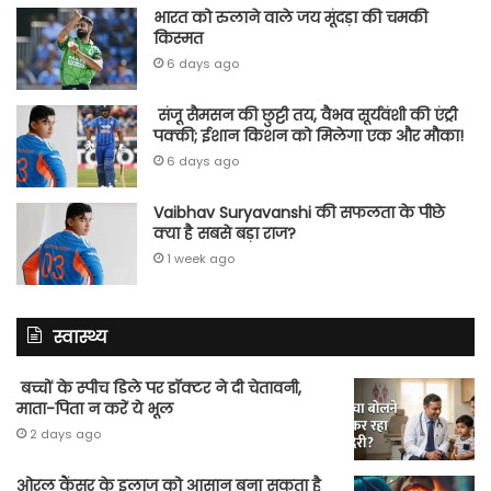
भारत को रुलाने वाले जय मूंदड़ा की चमकी
किस्मत
6 days ago
संजू सैमसन की छुट्टी तय, वैभव सूर्यवंशी की एंट्री
पक्की; ईशान किशन को मिलेगा एक और मौका!
6 days ago
Vaibhav Suryavanshi की सफलता के पीछे
क्या है सबसे बड़ा राज?
1 week ago
स्वास्थ्य
बच्चों के स्पीच डिले पर डॉक्टर ने दी चेतावनी,
माता-पिता न करें ये भूल
2 days ago
ओरल कैंसर के इलाज को आसान बना सकता है