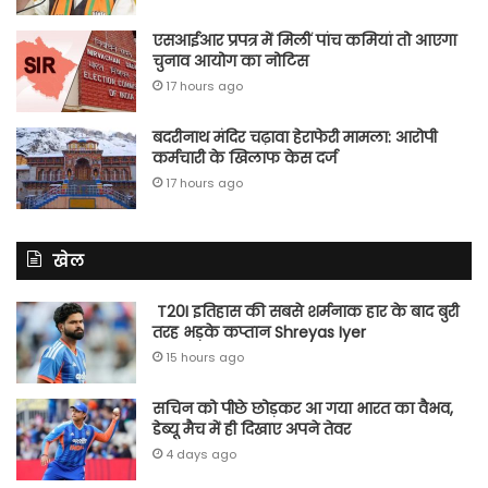
एसआईआर प्रपत्र में मिलीं पांच कमियां तो आएगा
चुनाव आयोग का नोटिस
17 hours ago
बदरीनाथ मंदिर चढ़ावा हेराफेरी मामला: आरोपी
कर्मचारी के खिलाफ केस दर्ज
17 hours ago
खेल
T20I इतिहास की सबसे शर्मनाक हार के बाद बुरी
तरह भड़के कप्तान Shreyas Iyer
15 hours ago
सचिन को पीछे छोड़कर आ गया भारत का वैभव,
डेब्यू मैच में ही दिखाए अपने तेवर
4 days ago