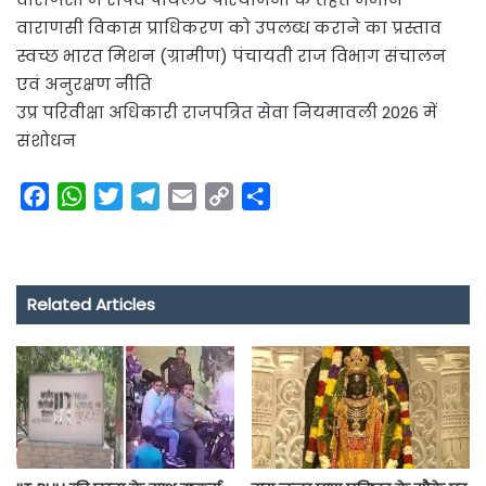
वाराणसी विकास प्राधिकरण को उपलब्ध कराने का प्रस्ताव
स्वच्छ भारत मिशन (ग्रामीण) पंचायती राज विभाग संचालन
एवं अनुरक्षण नीति
उप्र परिवीक्षा अधिकारी राजपत्रित सेवा नियमावली 2026 में
संशोधन
F
W
T
T
E
C
S
a
h
w
e
m
o
h
c
a
i
l
a
p
a
e
t
t
e
i
y
r
Related Articles
b
s
t
g
l
L
e
o
A
e
r
i
o
p
r
a
n
k
p
m
k