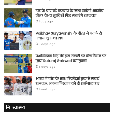
हार के बाद बड़े बदलाव के साथ उतरेगी भारतीय
टीम? वैभव सूर्यवंशी फिर मचाएंगे तहलका
1 day ago
Vaibhav Suryavanshi के दोस्त ने बल्ले से
मचाया धूम-धड़ाका
5 days ago
प्रभसिमरन सिंह की इस गलती पर बीच मैदान पर
फूटा Ruturaj Gaikwad का गुस्सा
5 days ago
भारत ने जीत के साथ रिकॉर्ड्स बुक में मचाई
हलचल, अफगानिस्तान को दी शर्मनाक हार
1 week ago
स्वास्थ्य