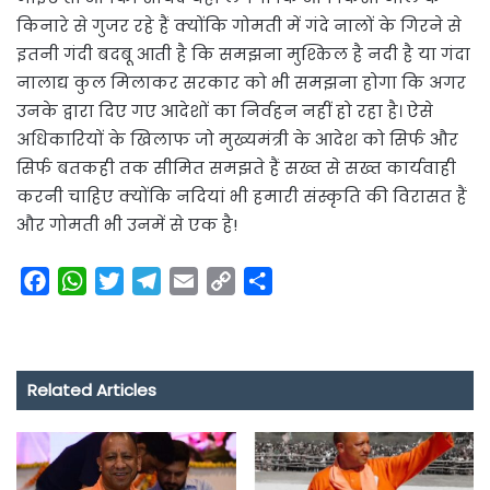
किनारे से गुजर रहे हैं क्योंकि गोमती में गंदे नालों के गिरने से
इतनी गंदी बदबू आती है कि समझना मुश्किल है नदी है या गंदा
नालाद्य कुल मिलाकर सरकार को भी समझना होगा कि अगर
उनके द्वारा दिए गए आदेशों का निर्वहन नहीं हो रहा है। ऐसे
अधिकारियों के खिलाफ जो मुख्यमंत्री के आदेश को सिर्फ और
सिर्फ बतकही तक सीमित समझते हैं सख्त से सख्त कार्यवाही
करनी चाहिए क्योंकि नदियां भी हमारी संस्कृति की विरासत हैं
और गोमती भी उनमें से एक है!
F
W
T
T
E
C
S
a
h
w
e
m
o
h
c
a
i
l
a
p
a
e
t
t
e
i
y
r
Related Articles
b
s
t
g
l
L
e
o
A
e
r
i
o
p
r
a
n
k
p
m
k