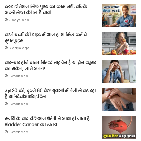
ब्लड डोनेशन सिर्फ पुण्य का काम नहीं, बल्कि
अच्छी सेहत की भी है चाबी
2 days ago
बढ़ते बच्चों की डाइट में आज ही शामिल करें ये
सुपरफूड्स
6 days ago
बार-बार होने वाला सिरदर्द माइग्रेन है या ब्रेन ट्यूमर
का संकेत, जाने अंतर?
1 week ago
उम्र 30 की, घुटने 60 के? युवाओं में तेजी से बढ़ रहा
है आस्टियोआर्थराइटिस
1 week ago
सर्जरी के बाद रेडिएशन थेरेपी से आधा हो जाता है
Bladder Cancer का खतरा
1 week ago