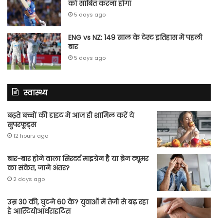
को साबित करना होगा
5 days ago
ENG vs NZ: 149 साल के टेस्‍ट इतिहास में पहली
बार
5 days ago
स्वास्थ्य
बढ़ते बच्चों की डाइट में आज ही शामिल करें ये
सुपरफूड्स
12 hours ago
बार-बार होने वाला सिरदर्द माइग्रेन है या ब्रेन ट्यूमर
का संकेत, जाने अंतर?
2 days ago
उम्र 30 की, घुटने 60 के? युवाओं में तेजी से बढ़ रहा
है आस्टियोआर्थराइटिस