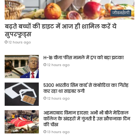
जीवनशैली
बढ़ते बच्चों की डाइट में आज ही शामिल करें ये
सुपरफूड्स
12 hours ago
H-1B वीजा फीस मामले में ट्रंप को बड़ा झटका
12 hours ago
5300 भारतीय सिम कार्ड से कंबोडिया का गिरोह
कर रहा था साइबर ठगी
12 hours ago
अहमदाबाद विमान हादसा: अभी भी बीजे मेडिकल
कॉलेज के खंडहरों में गूंजती है उस खौफनाक दिन
की चीख
13 hours ago