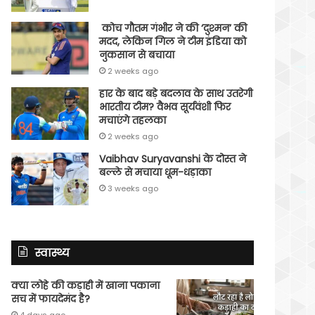
कोच गौतम गंभीर ने की ‘दुश्मन’ की
मदद, लेकिन गिल ने टीम इंडिया को
नुकसान से बचाया
2 weeks ago
हार के बाद बड़े बदलाव के साथ उतरेगी
भारतीय टीम? वैभव सूर्यवंशी फिर
मचाएंगे तहलका
2 weeks ago
Vaibhav Suryavanshi के दोस्त ने
बल्ले से मचाया धूम-धड़ाका
3 weeks ago
स्वास्थ्य
क्या लोहे की कड़ाही में खाना पकाना
सच में फायदेमंद है?
4 days ago