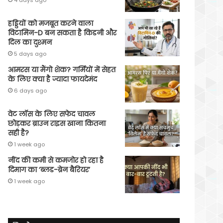
हड्डियों को मजबूत करने वाला
विटामिन-D बन सकता है किडनी और
दिल का दुश्मन
5 days ago
आमरस या मैंगो शेक? गर्मियों में सेहत
के लिए क्या है ज्यादा फायदेमंद
6 days ago
वेट लॉस के लिए सफेद चावल
छोड़कर ब्राउन राइस खाना कितना
सही है?
1 week ago
नींद की कमी से कमजोर हो रहा है
दिमाग का ‘ब्लड-ब्रेन बैरियर’
1 week ago