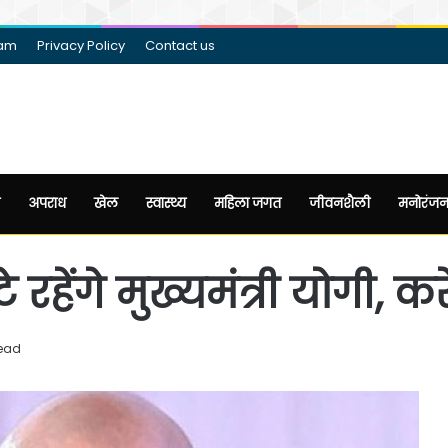
eam
Privacy Policy
Contact us
अपराध
खेल
स्वास्थ्य
महिला जगत
जीवनशैली
मनोरंज
टे रहेंगे मुख्यमंत्री योगी, क
read