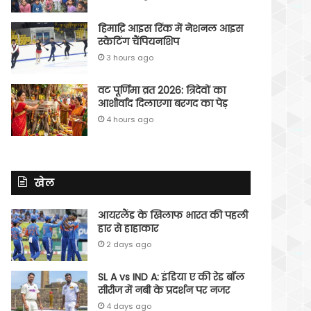
हिमाद्रि आइस रिंक में नेशनल आइस
स्केटिंग चैंपियनशिप
3 hours ago
वट पूर्णिमा व्रत 2026: त्रिदेवों का
आशीर्वाद दिलाएगा बरगद का पेड़
4 hours ago
खेल
आयरलैंड के खिलाफ भारत की पहली
हार से हाहाकार
2 days ago
SL A vs IND A: इंडिया ए की रेड बॉल
सीरीज में नबी के प्रदर्शन पर नजर
4 days ago